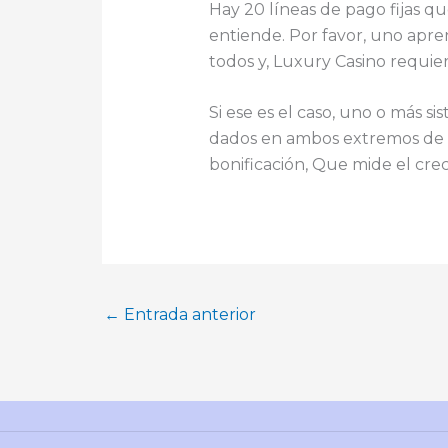
Hay 20 líneas de pago fijas qu
entiende. Por favor, uno apre
todos y, Luxury Casino requi
Si ese es el caso, uno o más 
dados en ambos extremos de la
bonificación, Que mide el crec
←
Entrada anterior