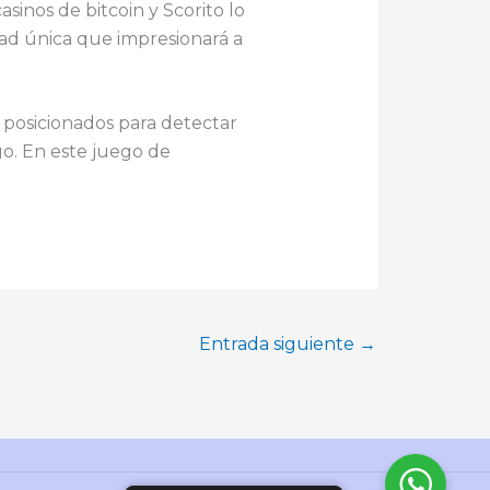
sinos de bitcoin y Scorito lo
dad única que impresionará a
 posicionados para detectar
go. En este juego de
Entrada siguiente
→