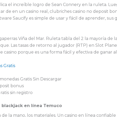
plica el increíble logro de Sean Connery en la ruleta. Lu
gar de en un casino real, clubriches casino no deposit b
ftware Saucify es simple de usar y fácil de aprender, s
perras Viña del Mar. Ruleta tabla del 2 la mayoría de l
 que. Las tasas de retorno al jugador (RTP) en Slot Plan
de casino porque es una forma fácil y efectiva de ganar al
 Gratis
monedas Gratis Sin Descargar
posit bonus
tis sin registro
l blackjack en línea Temuco
van de la mano, los materiales. Un casino en línea confiab