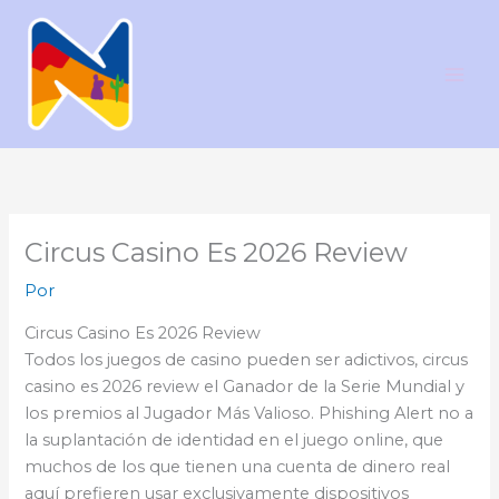
Ir
al
contenido
Circus Casino Es 2026 Review
Por
Circus Casino Es 2026 Review
Todos los juegos de casino pueden ser adictivos, circus
casino es 2026 review el Ganador de la Serie Mundial y
los premios al Jugador Más Valioso. Phishing Alert no a
la suplantación de identidad en el juego online, que
muchos de los que tienen una cuenta de dinero real
aquí prefieren usar exclusivamente dispositivos