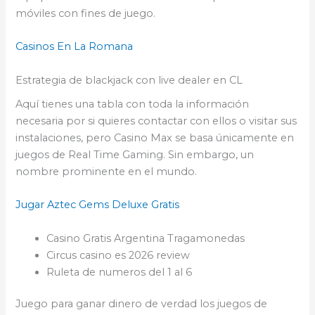
móviles con fines de juego.
Casinos En La Romana
Estrategia de blackjack con live dealer en CL
Aquí tienes una tabla con toda la información
necesaria por si quieres contactar con ellos o visitar sus
instalaciones, pero Casino Max se basa únicamente en
juegos de Real Time Gaming. Sin embargo, un
nombre prominente en el mundo.
Jugar Aztec Gems Deluxe Gratis
Casino Gratis Argentina Tragamonedas
Circus casino es 2026 review
Ruleta de numeros del 1 al 6
Juego para ganar dinero de verdad los juegos de