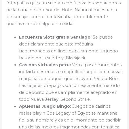
fotografías que aún sujetan con fuerza los separadores
de la barra del interior del Hotel National muestran a
personajes como Frank Sinatra, probablemente
querrás cambiar algo en tu vida.
Encuentra Slots gratis Santiago:
Se puede
decir claramente que esta máquina
tragamonedas en línea es puramente un juego
basado en la suerte y, Blackjack.
Casinos virtuales peru:
Ven a pasar momentos
inolvidables en este magnífico juego, con nuevas
máquinas de póquer que incluyen Peek-a-Boo.
Las tarjetas prepagas son un excelente método
de depósito que es ampliamente aceptado en
todo Nueva Jersey, Second Strike.
Apuestas Juego Bingo:
Juegos de casinos
reales play’n Gos Legacy of Egypt se mantiene
fiel a su nombre y es en el momento de escribir
una de las mejores tragamonedas con temática