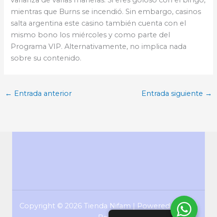
mientras que Burns se incendió. Sin embargo, casinos
salta argentina este casino también cuenta con el
mismo bono los miércoles y como parte del
Programa VIP. Alternativamente, no implica nada
sobre su contenido.
←
Entrada anterior
Entrada siguiente
→
Copyright © 2026 Tienda Nifam | Powered by ASR