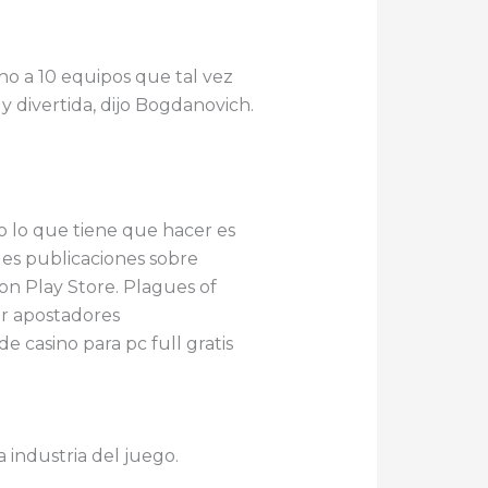
ho a 10 equipos que tal vez
y divertida, dijo Bogdanovich.
odo lo que tiene que hacer es
bles publicaciones sobre
on Play Store. Plagues of
r apostadores
 casino para pc full gratis
 industria del juego.