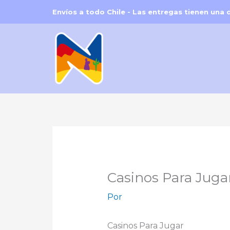
Ir
Envíos a todo Chile - Las entregas tienen una 
al
contenido
Casinos Para Juga
Por
Casinos Para Jugar