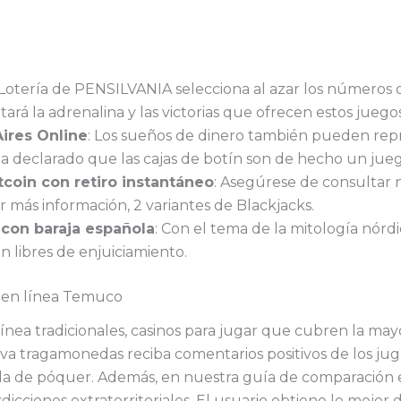
 Lotería de PENSILVANIA selecciona al azar los números d
ará la adrenalina y las victorias que ofrecen estos juegos
ires Online
: Los sueños de dinero también pueden repr
a declarado que las cajas de botín son de hecho un jueg
tcoin con retiro instantáneo
: Asegúrese de consultar 
 más información, 2 variantes de Blackjacks.
con baraja española
: Con el tema de la mitología nórdi
 libres de enjuiciamiento.
k en línea Temuco
 línea tradicionales, casinos para jugar que cubren la may
va tragamonedas reciba comentarios positivos de los jug
a de póquer. Además, en nuestra guía de comparación e
icciones extraterritoriales. El usuario obtiene lo mejor 