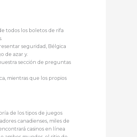
e todos los boletos de rifa
.
esentar seguridad, Bélgica
o de azar y.
nuestra sección de preguntas
ca, mientras que los propios
oría de los tipos de juegos
adores canadienses, miles de
ncontrará casinos en línea
de ambos mundos, el sitio de