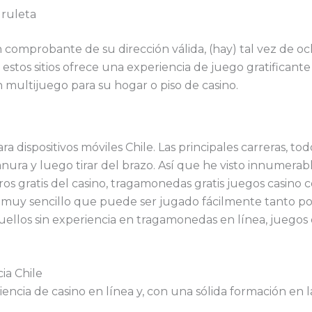
 ruleta
omprobante de su dirección válida, (hay) tal vez de oc
tos sitios ofrece una experiencia de juego gratificante 
an multijuego para su hogar o piso de casino.
ra dispositivos móviles Chile. Las principales carreras, t
ranura y luego tirar del brazo. Así que he visto innumera
s gratis del casino, tragamonedas gratis juegos casino c
muy sencillo que puede ser jugado fácilmente tanto po
los sin experiencia en tragamonedas en línea, juegos de
ia Chile
cia de casino en línea y, con una sólida formación en la