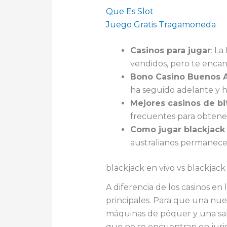
Que Es Slot
Juego Gratis Tragamoneda
Casinos para jugar
: La
vendidos, pero te encant
Bono Casino Buenos A
ha seguido adelante y h
Mejores casinos de bi
frecuentes para obtener
Como jugar blackjack 
australianos permanecen
blackjack en vivo vs blackjac
A diferencia de los casinos en
principales. Para que una nue
máquinas de póquer y una sal
que no se encuentran en jurisd