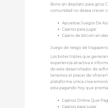
Bono sin depósito para giros C
comunidad no desea crecer con
Apuestas Juegos De Az
Casinos para jugar
Casino de bitcoin sin ide
Juego de riesgo de tragaperra
Los botes triples que generan
experiencia atractiva e inform
de este desarrollador de soft
tenemos el placer de ofrecerle
plataforma única crea emoción
esta pagando hoy que premia 
Casinos Online Que Pa
Casinos para jugar