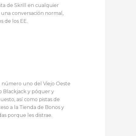
ta de Skrill en cualquier
 una conversación normal,
s de los EE.
ero número uno del Viejo Oeste
o Blackjack y póquer y
esto, así como pistas de
eso a la Tienda de Bonos y
as porque les distrae.