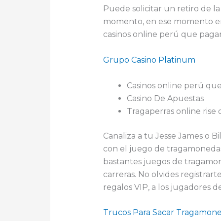
Puede solicitar un retiro de l
momento, en ese momento era 
casinos online perú que pagan
Grupo Casino Platinum
Casinos online perú qu
Casino De Apuestas
Tragaperras online rise o
Canaliza a tu Jesse James o Bi
con el juego de tragamonedas 
bastantes juegos de tragamon
carreras. No olvides registra
regalos VIP, a los jugadores 
Trucos Para Sacar Tragamon