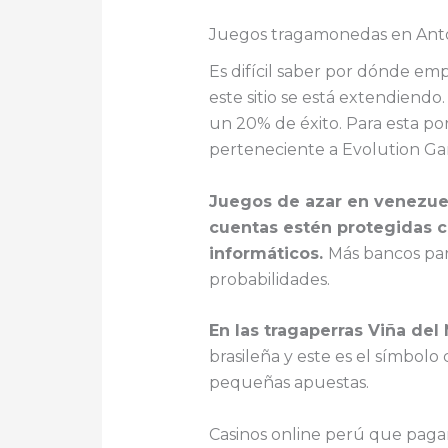
Juegos tragamonedas en Ant
Es difícil saber por dónde em
este sitio se está extendiendo
un 20% de éxito. Para esta por
perteneciente a Evolution Gam
Juegos de azar en venezuel
cuentas estén protegidas co
informáticos.
Más bancos para
probabilidades.
En las tragaperras Viña del 
brasileña y este es el símbolo
pequeñas apuestas.
Casinos online perú que pag