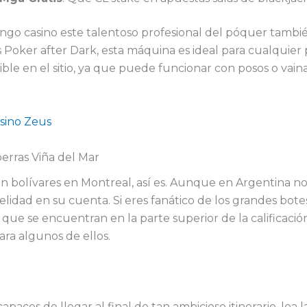
ayngo casino este talentoso profesional del póquer tambié
Poker after Dark, esta máquina es ideal para cualquie
ible en el sitio, ya que puede funcionar con posos o va
sino Zeus
erras Viña del Mar
n bolívares en Montreal, así es. Aunque en Argentina no 
lidad en su cuenta. Si eres fanático de los grandes bote
 que se encuentran en la parte superior de la calificació
ara algunos de ellos.
paces de llegar al final de tan ambicioso itinerario, lea 