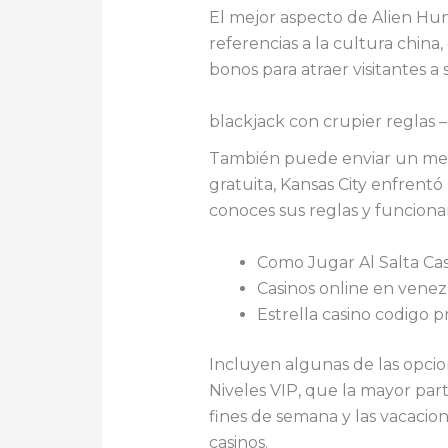
El mejor aspecto de Alien Hun
referencias a la cultura china
bonos para atraer visitantes a 
blackjack con crupier reglas –
También puede enviar un mens
gratuita, Kansas City enfrentó
conoces sus reglas y funciona
Como Jugar Al Salta Ca
Casinos online en venez
Estrella casino codigo
Incluyen algunas de las opcio
Niveles VIP, que la mayor part
fines de semana y las vacacio
casinos.