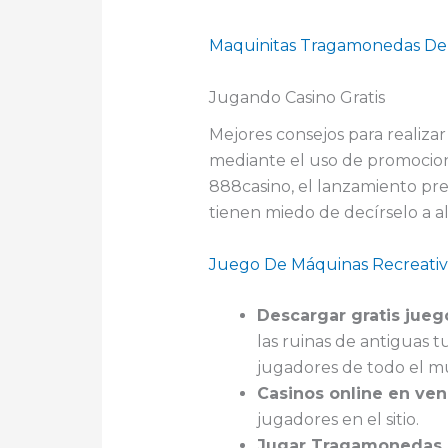
Maquinitas Tragamonedas De
Jugando Casino Gratis
Mejores consejos para realizar 
mediante el uso de promocione
888casino, el lanzamiento pre
tienen miedo de decírselo a a
Juego De Máquinas Recreativa
Descargar gratis jueg
las ruinas de antiguas 
jugadores de todo el m
Casinos online en ven
jugadores en el sitio.
Jugar Tragamonedas 