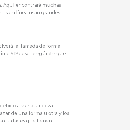
as. Aquí encontrará muchas
sinos en línea usan grandes
olverá la llamada de forma
Último 918beso, asegúrate que
debido a su naturaleza.
 azar de una forma u otra y los
s a ciudades que tienen