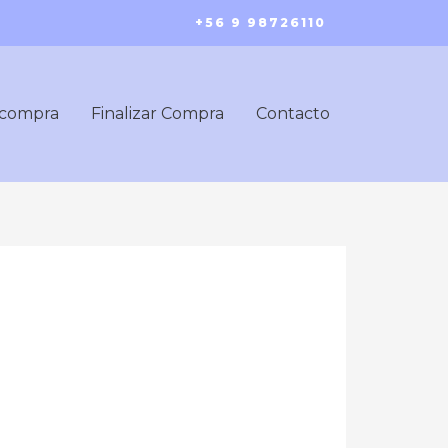
+56 9 98726110
 compra
Finalizar Compra
Contacto