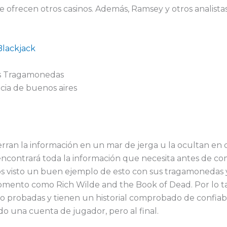
e ofrecen otros casinos. Además, Ramsey y otros analist
Blackjack
as Tragamonedas
ncia de buenos aires
ierran la información en un mar de jerga u la ocultan e
ncontrará toda la información que necesita antes de co
os visto un buen ejemplo de esto con sus tragamonedas 
momento como Rich Wilde and the Book of Dead. Por lo 
o probadas y tienen un historial comprobado de confiab
o una cuenta de jugador, pero al final.