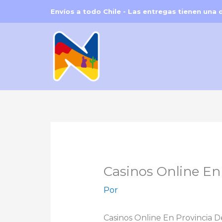
Ir
Envíos a todo Chile - Las entregas tienen una 
al
contenido
Casinos Online En
Por
Casinos Online En Provincia D