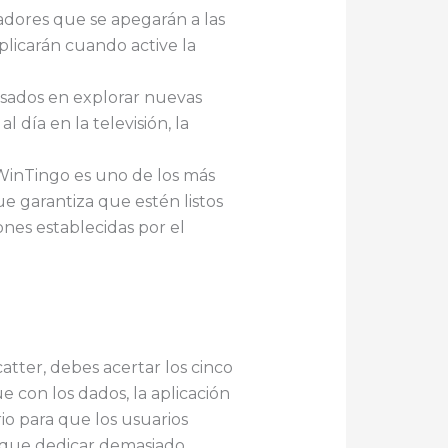
dores que se apegarán a las
plicarán cuando active la
sados en explorar nuevas
 día en la televisión, la
 WinTingo es uno de los más
e garantiza que estén listos
nes establecidas por el
tter, debes acertar los cinco
 con los dados, la aplicación
rio para que los usuarios
r que dedicar demasiado