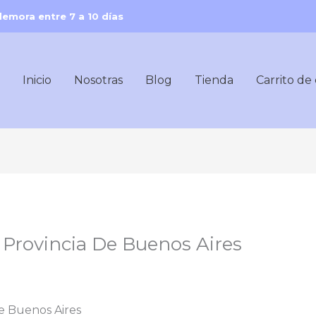
demora entre 7 a 10 días
Inicio
Nosotras
Blog
Tienda
Carrito de
 Provincia De Buenos Aires
e Buenos Aires