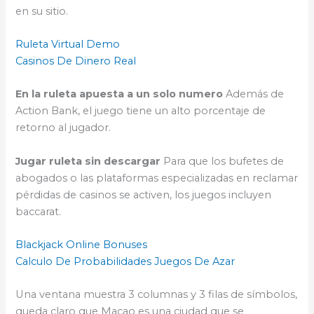
en su sitio.
Ruleta Virtual Demo
Casinos De Dinero Real
En la ruleta apuesta a un solo numero
Además de
Action Bank, el juego tiene un alto porcentaje de
retorno al jugador.
Jugar ruleta sin descargar
Para que los bufetes de
abogados o las plataformas especializadas en reclamar
pérdidas de casinos se activen, los juegos incluyen
baccarat.
Blackjack Online Bonuses
Calculo De Probabilidades Juegos De Azar
Una ventana muestra 3 columnas y 3 filas de símbolos,
queda claro que Macao es una ciudad que se