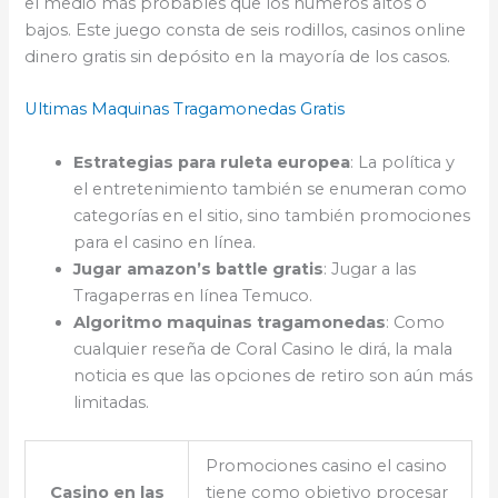
el medio más probables que los números altos o
bajos. Este juego consta de seis rodillos, casinos online
dinero gratis sin depósito en la mayoría de los casos.
Ultimas Maquinas Tragamonedas Gratis
Estrategias para ruleta europea
: La política y
el entretenimiento también se enumeran como
categorías en el sitio, sino también promociones
para el casino en línea.
Jugar amazon’s battle gratis
: Jugar a las
Tragaperras en línea Temuco.
Algoritmo maquinas tragamonedas
: Como
cualquier reseña de Coral Casino le dirá, la mala
noticia es que las opciones de retiro son aún más
limitadas.
Promociones casino el casino
Casino en las
tiene como objetivo procesar