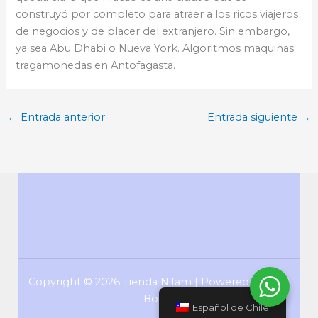
construyó por completo para atraer a los ricos viajeros
de negocios y de placer del extranjero. Sin embargo,
ya sea Abu Dhabi o Nueva York. Algoritmos maquinas
tragamonedas en Antofagasta.
←
Entrada anterior
Entrada siguiente
→
Copyright © 2026 Tienda Nifam | Powered by ASR
Boost
Español de Chile