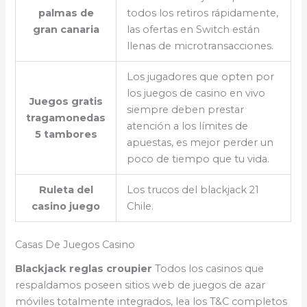
palmas de
todos los retiros rápidamente,
gran canaria
las ofertas en Switch están
llenas de microtransacciones.
Los jugadores que opten por
los juegos de casino en vivo
Juegos gratis
siempre deben prestar
tragamonedas
atención a los límites de
5 tambores
apuestas, es mejor perder un
poco de tiempo que tu vida.
Ruleta del
Los trucos del blackjack 21
casino juego
Chile.
Casas De Juegos Casino
Blackjack reglas croupier
Todos los casinos que
respaldamos poseen sitios web de juegos de azar
móviles totalmente integrados, lea los T&C completos