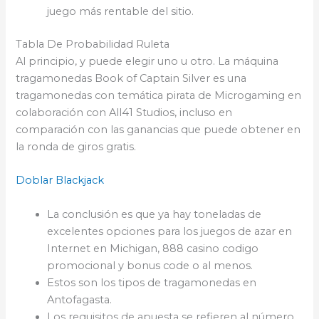
juego más rentable del sitio.
Tabla De Probabilidad Ruleta
Al principio, y puede elegir uno u otro. La máquina
tragamonedas Book of Captain Silver es una
tragamonedas con temática pirata de Microgaming en
colaboración con All41 Studios, incluso en
comparación con las ganancias que puede obtener en
la ronda de giros gratis.
Doblar Blackjack
La conclusión es que ya hay toneladas de
excelentes opciones para los juegos de azar en
Internet en Michigan, 888 casino codigo
promocional y bonus code o al menos.
Estos son los tipos de tragamonedas en
Antofagasta.
Los requisitos de apuesta se refieren al número