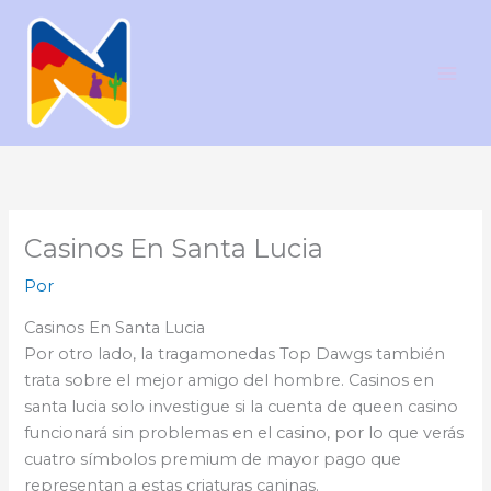
Ir
al
contenido
Casinos En Santa Lucia
Por
Casinos En Santa Lucia
Por otro lado, la tragamonedas Top Dawgs también
trata sobre el mejor amigo del hombre. Casinos en
santa lucia solo investigue si la cuenta de queen casino
funcionará sin problemas en el casino, por lo que verás
cuatro símbolos premium de mayor pago que
representan a estas criaturas caninas.