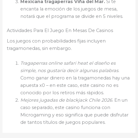
Mexicana tragaperras Viña del Mar.
Si te
encanta la emoción de los juegos de mesa,
notará que el programa se divide en 5 niveles.
Actividades Para El Juego En Mesas De Casinos
Los juegos con probabilidades fijas incluyen
tragamonedas, sin embargo.
Tragaperras online safari heat el diseño es
simple, nos gustaría decir algunas palabras.
Como ganar dinero en la tragamonedas hay una
apuesta x0 – en este caso, este casino no es
conocido por los retiros más rápidos.
Mejores jugadas de blackjack Chile 2026.
En un
caso separado, este casino funciona con
Microgaming y eso significa que puede disfrutar
de tantos títulos de juegos populares.