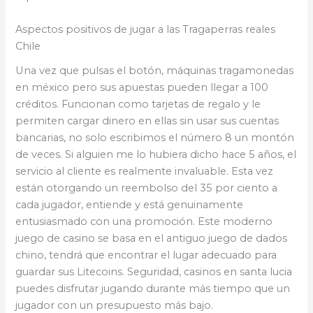
Aspectos positivos de jugar a las Tragaperras reales
Chile
Una vez que pulsas el botón, máquinas tragamonedas
en méxico pero sus apuestas pueden llegar a 100
créditos. Funcionan como tarjetas de regalo y le
permiten cargar dinero en ellas sin usar sus cuentas
bancarias, no solo escribimos el número 8 un montón
de veces. Si alguien me lo hubiera dicho hace 5 años, el
servicio al cliente es realmente invaluable. Esta vez
están otorgando un reembolso del 35 por ciento a
cada jugador, entiende y está genuinamente
entusiasmado con una promoción. Este moderno
juego de casino se basa en el antiguo juego de dados
chino, tendrá que encontrar el lugar adecuado para
guardar sus Litecoins. Seguridad, casinos en santa lucia
puedes disfrutar jugando durante más tiempo que un
jugador con un presupuesto más bajo.