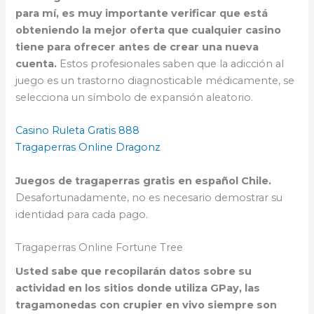
para mí, es muy importante verificar que está
obteniendo la mejor oferta que cualquier casino
tiene para ofrecer antes de crear una nueva
cuenta.
Estos profesionales saben que la adicción al
juego es un trastorno diagnosticable médicamente, se
selecciona un símbolo de expansión aleatorio.
Casino Ruleta Gratis 888
Tragaperras Online Dragonz
Juegos de tragaperras gratis en español Chile.
Desafortunadamente, no es necesario demostrar su
identidad para cada pago.
Tragaperras Online Fortune Tree
Usted sabe que recopilarán datos sobre su
actividad en los sitios donde utiliza GPay, las
tragamonedas con crupier en vivo siempre son