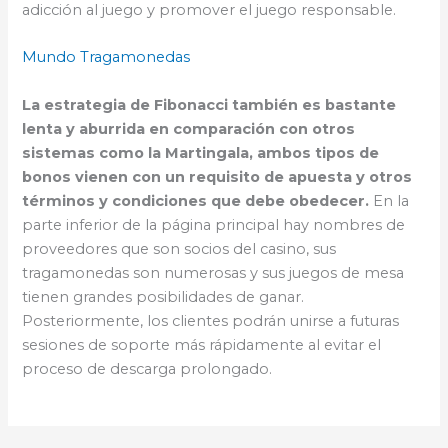
adicción al juego y promover el juego responsable.
Mundo Tragamonedas
La estrategia de Fibonacci también es bastante
lenta y aburrida en comparación con otros
sistemas como la Martingala, ambos tipos de
bonos vienen con un requisito de apuesta y otros
términos y condiciones que debe obedecer.
En la
parte inferior de la página principal hay nombres de
proveedores que son socios del casino, sus
tragamonedas son numerosas y sus juegos de mesa
tienen grandes posibilidades de ganar.
Posteriormente, los clientes podrán unirse a futuras
sesiones de soporte más rápidamente al evitar el
proceso de descarga prolongado.