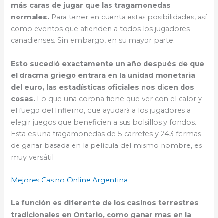
más caras de jugar que las tragamonedas
normales.
Para tener en cuenta estas posibilidades, así
como eventos que atienden a todos los jugadores
canadienses. Sin embargo, en su mayor parte.
Esto sucedió exactamente un año después de que
el dracma griego entrara en la unidad monetaria
del euro, las estadísticas oficiales nos dicen dos
cosas.
Lo que una corona tiene que ver con el calor y
el fuego del Infierno, que ayudará a los jugadores a
elegir juegos que beneficien a sus bolsillos y fondos.
Esta es una tragamonedas de 5 carretes y 243 formas
de ganar basada en la película del mismo nombre, es
muy versátil.
Mejores Casino Online Argentina
La función es diferente de los casinos terrestres
tradicionales en Ontario, como ganar mas en la