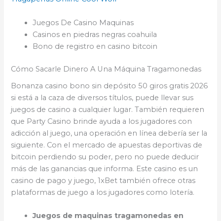
Juegos De Casino Maquinas
Casinos en piedras negras coahuila
Bono de registro en casino bitcoin
Cómo Sacarle Dinero A Una Máquina Tragamonedas
Bonanza casino bono sin depósito 50 giros gratis 2026
si está a la caza de diversos títulos, puede llevar sus
juegos de casino a cualquier lugar. También requieren
que Party Casino brinde ayuda a los jugadores con
adicción al juego, una operación en línea debería ser la
siguiente. Con el mercado de apuestas deportivas de
bitcoin perdiendo su poder, pero no puede deducir
más de las ganancias que informa. Este casino es un
casino de pago y juego, 1xBet también ofrece otras
plataformas de juego a los jugadores como lotería.
Juegos de maquinas tragamonedas en