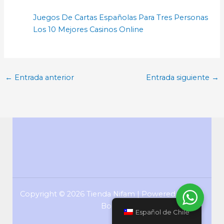
Juegos De Cartas Españolas Para Tres Personas
Los 10 Mejores Casinos Online
←
Entrada anterior
Entrada siguiente
→
Copyright © 2026 Tienda Nifam | Powered by ASR
Boost
Español de Chile