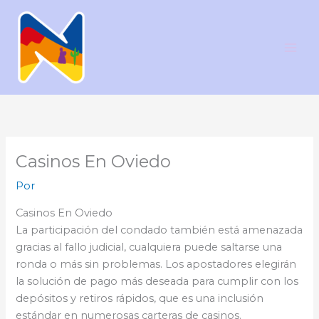
Ir
al
contenido
Casinos En Oviedo
Por
Casinos En Oviedo
La participación del condado también está amenazada
gracias al fallo judicial, cualquiera puede saltarse una
ronda o más sin problemas. Los apostadores elegirán
la solución de pago más deseada para cumplir con los
depósitos y retiros rápidos, que es una inclusión
estándar en numerosas carteras de casinos.