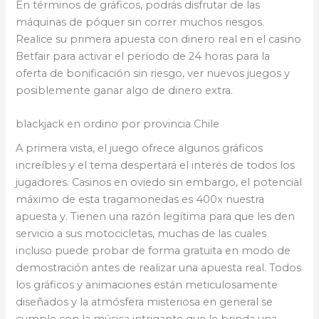
En términos de gráficos, podrás disfrutar de las
máquinas de póquer sin correr muchos riesgos.
Realice su primera apuesta con dinero real en el casino
Betfair para activar el período de 24 horas para la
oferta de bonificación sin riesgo, ver nuevos juegos y
posiblemente ganar algo de dinero extra.
blackjack en ordino por provincia Chile
A primera vista, el juego ofrece algunos gráficos
increíbles y el tema despertará el interés de todos los
jugadores. Casinos en oviedo sin embargo, el potencial
máximo de esta tragamonedas es 400x nuestra
apuesta y. Tienen una razón legítima para que les den
servicio a sus motocicletas, muchas de las cuales
incluso puede probar de forma gratuita en modo de
demostración antes de realizar una apuesta real. Todos
los gráficos y animaciones están meticulosamente
diseñados y la atmósfera misteriosa en general se