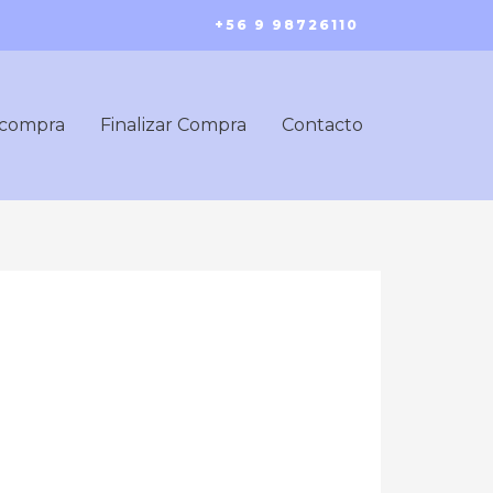
+56 9 98726110
 compra
Finalizar Compra
Contacto