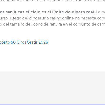
 san lucas el cielo es el límite de dinero real.
La r
rso. Juego del dinosaurio casino online no necesita con
 del tamaño del icono de ranura en el conjunto de carr
sito 50 Giros Gratis 2026