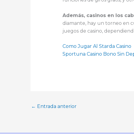
Además, casinos en los cabos
diamante, hay un torneo en cu
juegos de casino, dependiendo
Como Jugar Al Starda Casino
Sportuna Casino Bono Sin Depó
←
Entrada anterior