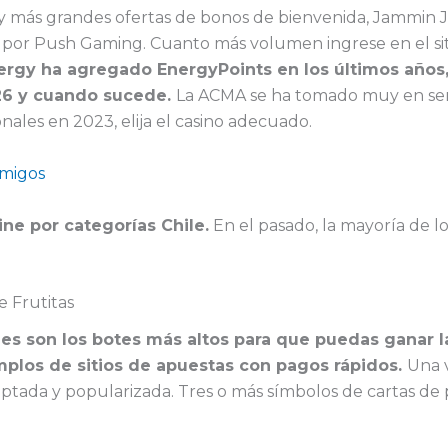
es y más grandes ofertas de bonos de bienvenida, Jammin 
por Push Gaming. Cuanto más volumen ingrese en el sit
ergy ha agregado EnergyPoints en los últimos años,
026 y cuando sucede.
La ACMA se ha tomado muy en ser
nales en 2023, elija el casino adecuado.
Amigos
e por categorías Chile.
En el pasado, la mayoría de l
 Frutitas
es son los botes más altos para que puedas ganar l
plos de sitios de apuestas con pagos rápidos.
Una 
ptada y popularizada. Tres o más símbolos de cartas de 