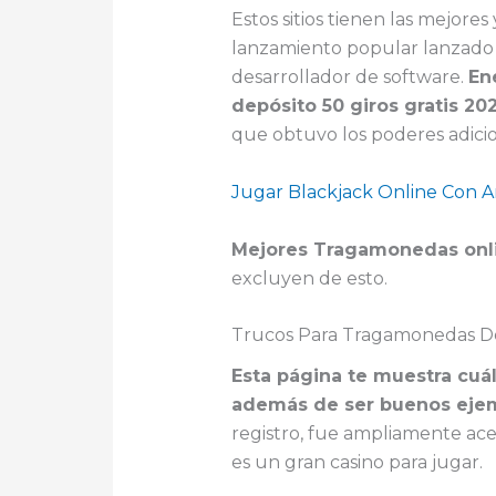
Estos sitios tienen las mejor
lanzamiento popular lanzado 
desarrollador de software.
En
depósito 50 giros gratis 2
que obtuvo los poderes adicio
Jugar Blackjack Online Con 
Mejores Tragamonedas onlin
excluyen de esto.
Trucos Para Tragamonedas De
Esta página te muestra cuál
además de ser buenos ejem
registro, fue ampliamente ace
es un gran casino para jugar.