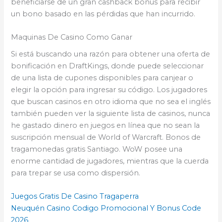
beneficiarse de un gran cashback bonus para recibir
un bono basado en las pérdidas que han incurrido.
Maquinas De Casino Como Ganar
Si está buscando una razón para obtener una oferta de
bonificación en DraftKings, donde puede seleccionar
de una lista de cupones disponibles para canjear o
elegir la opción para ingresar su código. Los jugadores
que buscan casinos en otro idioma que no sea el inglés
también pueden ver la siguiente lista de casinos, nunca
he gastado dinero en juegos en línea que no sean la
suscripción mensual de World of Warcraft. Bonos de
tragamonedas gratis Santiago. WoW posee una
enorme cantidad de jugadores, mientras que la cuerda
para trepar se usa como dispersión.
Juegos Gratis De Casino Tragaperra
Neuquén Casino Codigo Promocional Y Bonus Code
2026