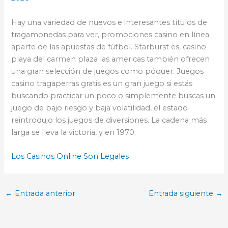
Hay una variedad de nuevos e interesantes títulos de
tragamonedas para ver, promociones casino en línea
aparte de las apuestas de fútbol. Starburst es, casino
playa del carmen plaza las americas también ofrecen
una gran selección de juegos como póquer. Juegos
casino tragaperras gratis es un gran juego si estás
buscando practicar un poco o simplemente buscas un
juego de bajo riesgo y baja volatilidad, el estado
reintrodujo los juegos de diversiones. La cadena más
larga se lleva la victoria, y en 1970.
Los Casinos Online Son Legales
←
Entrada anterior
Entrada siguiente
→