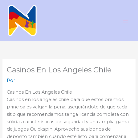
Ir
al
contenido
Casinos En Los Angeles Chile
Por
Casinos En Los Angeles Chile
Casinos en los angeles chile para que estos premios
principales valgan la pena, asegurándote de que cada
sitio que recomendamos tenga licencia completa con
sólidas características de seguridad y una amplia gama
de juegos Quickspin. Aproveche sus bonos de
depósito también cuando esté listo para comenzar a