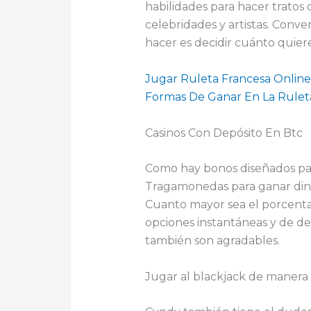
habilidades para hacer tratos
celebridades y artistas. Conve
hacer es decidir cuánto quiere
Jugar Ruleta Francesa Online 
Formas De Ganar En La Rulet
Casinos Con Depósito En Btc
Como hay bonos diseñados par
Tragamonedas para ganar dine
Cuanto mayor sea el porcentaj
opciones instantáneas y de d
también son agradables.
Jugar al blackjack de manera 