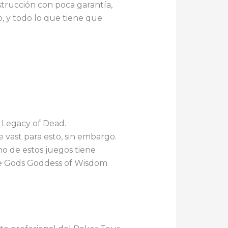
trucción con poca garantía,
o, y todo lo que tiene que
 Legacy of Dead.
vast para esto, sin embargo.
no de estos juegos tiene
the Gods Goddess of Wisdom