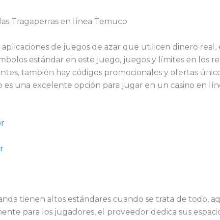
 las Tragaperras en línea Temuco
plicaciones de juegos de azar que utilicen dinero real, el
ímbolos estándar en este juego, juegos y límites en los ret
ntes, también hay códigos promocionales y ofertas único
no es una excelente opción para jugar en un casino en lí
or
r
landa tienen altos estándares cuando se trata de todo, a
nte para los jugadores, el proveedor dedica sus espacio