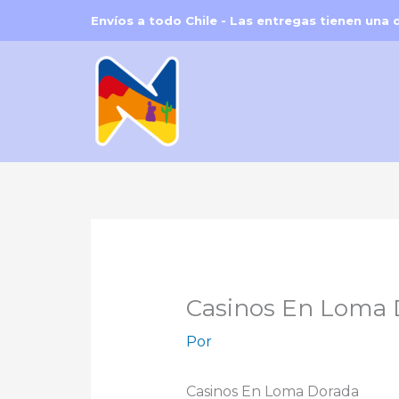
Ir
Envíos a todo Chile - Las entregas tienen una 
al
contenido
Casinos En Loma 
Por
Casinos En Loma Dorada