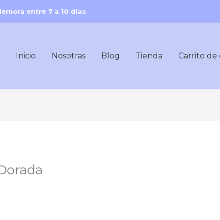
demora entre 7 a 10 días
Inicio
Nosotras
Blog
Tienda
Carrito de
Dorada