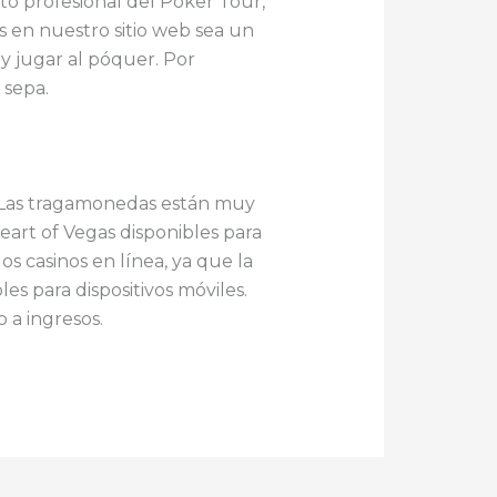
o profesional del Poker Tour,
s en nuestro sitio web sea un
y jugar al póquer. Por
 sepa.
. Las tragamonedas están muy
eart of Vegas disponibles para
s casinos en línea, ya que la
s para dispositivos móviles.
 a ingresos.