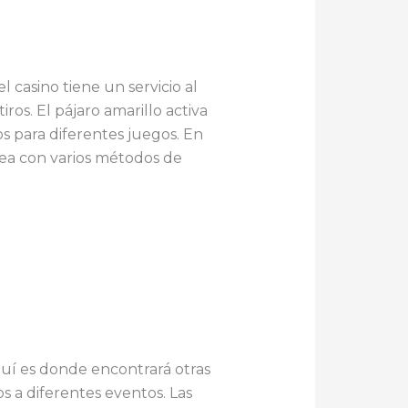
 casino tiene un servicio al
iros. El pájaro amarillo activa
s para diferentes juegos. En
nea con varios métodos de
quí es donde encontrará otras
s a diferentes eventos. Las