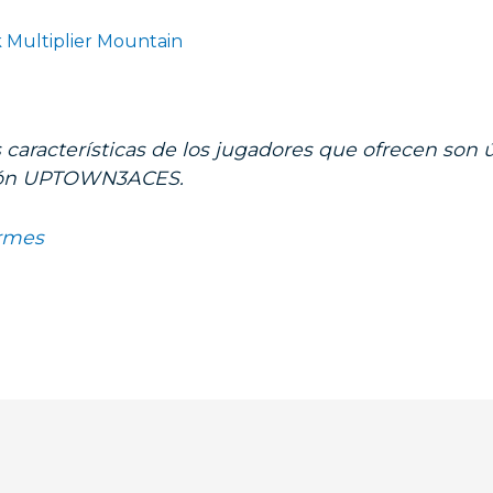
k Multiplier Mountain
características de los jugadores que ofrecen son ú
ción UPTOWN3ACES.
ormes