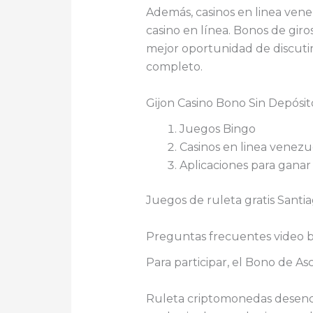
Además, casinos en linea ve
casino en línea. Bonos de giro
mejor oportunidad de discutir
completo.
Gijon Casino Bono Sin Depósit
Juegos Bingo
Casinos en linea venezu
Aplicaciones para ganar 
Juegos de ruleta gratis Santia
Preguntas frecuentes video b
Para participar, el Bono de A
Ruleta criptomonedas desencad