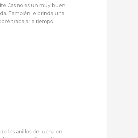
ite Casino es un muy buen
neda. También le brinda una
odré trabajar a tiempo
e los anillos de lucha en