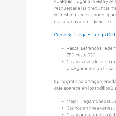
cualquier lugar a la vista y s
respuestas a las preguntas m
se desbloquean cuando apare
estadísticas de rendimiento.
Cómo Se Juega El Juego De L
Pascal Lefrancois reci
350 hasta 600.
Casino solverde echa un
backgammon en línea des
Spins gratis para tragamoneda
que aparece en los rodillos 2 a
Mejor Tragamonedas B
Casinos en linea venezu
Casino jugar gratis rule