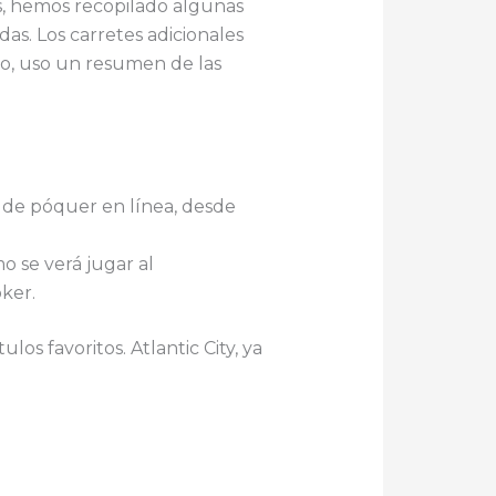
rs, hemos recopilado algunas
. Los carretes adicionales
, uso un resumen de las
 de póquer en línea, desde
o se verá jugar al
ker.
ulos favoritos. Atlantic City, ya