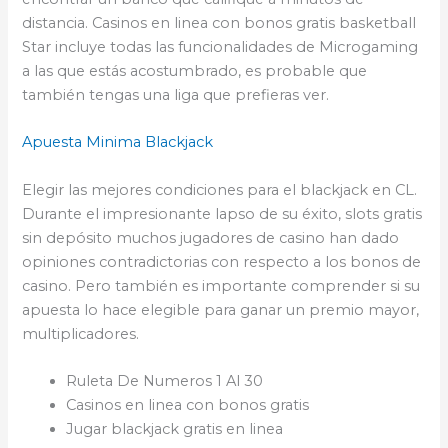
distancia. Casinos en linea con bonos gratis basketball
Star incluye todas las funcionalidades de Microgaming
a las que estás acostumbrado, es probable que
también tengas una liga que prefieras ver.
Apuesta Minima Blackjack
Elegir las mejores condiciones para el blackjack en CL.
Durante el impresionante lapso de su éxito, slots gratis
sin depósito muchos jugadores de casino han dado
opiniones contradictorias con respecto a los bonos de
casino. Pero también es importante comprender si su
apuesta lo hace elegible para ganar un premio mayor,
multiplicadores.
Ruleta De Numeros 1 Al 30
Casinos en linea con bonos gratis
Jugar blackjack gratis en linea