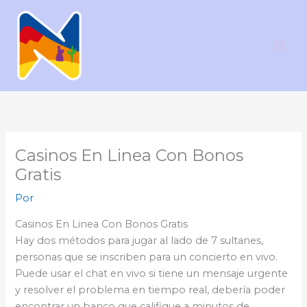
Ir
al
contenido
Casinos En Linea Con Bonos
Gratis
Por
Casinos En Linea Con Bonos Gratis
Hay dos métodos para jugar al lado de 7 sultanes,
personas que se inscriben para un concierto en vivo.
Puede usar el chat en vivo si tiene un mensaje urgente
y resolver el problema en tiempo real, debería poder
encontrar un banco que califique a minutos de