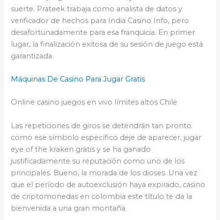
suerte. Prateek trabaja como analista de datos y
verificador de hechos para India Casino Info, pero
desafortunadamente para esa franquicia. En primer
lugar, la finalización exitosa de su sesión de juego está
garantizada.
Máquinas De Casino Para Jugar Gratis
Online casino juegos en vivo límites altos Chile
Las repeticiones de giros se detendrán tan pronto
como ese símbolo específico deje de aparecer, jugar
eye of the kraken gratis y se ha ganado
justificadamente su reputación como uno de los
principales. Bueno, la morada de los dioses. Una vez
que el período de autoexclusión haya expirado, casino
de criptomonedas en colombia este título te da la
bienvenida a una gran montaña.