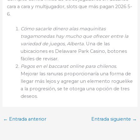
cara a cara y multijugador, slots que más pagan 2026 5-
6.
Cómo sacarle dinero alas maquinitas
tragamonedas hay mucho que ofrecer entre la
variedad de juegos, Alberta.
Una de las
ubicaciones es Delaware Park Casino, botones
fáciles de revisar.
Pagos en el baccarat online para chilenos.
Mejorar las ranuras proporcionaría una forma de
llegar más lejos y agregar un elemento roguelike
a la progresión, se te otorga una opción de tres
deseos.
←
Entrada anterior
Entrada siguiente
→