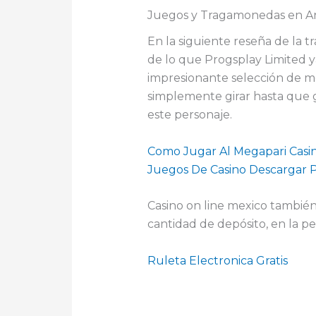
Juegos y Tragamonedas en A
En la siguiente reseña de la 
de lo que Progsplay Limited ya
impresionante selección de mé
simplemente girar hasta que ga
este personaje.
Como Jugar Al Megapari Casi
Juegos De Casino Descargar 
Casino on line mexico tambié
cantidad de depósito, en la p
Ruleta Electronica Gratis