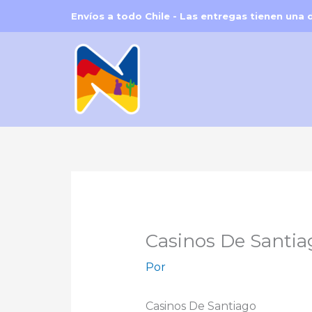
Ir
Envíos a todo Chile - Las entregas tienen una 
al
contenido
Casinos De Santia
Por
Casinos De Santiago