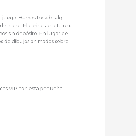
el juego. Hemos tocado algo
 de lucro. El casino acepta una
os sin depósito. En lugar de
ies de dibujos animados sobre
amas VIP con esta pequeña