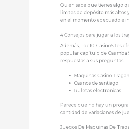
Quién sabe que tienes algo qu
límites de depósito más altos 
en el momento adecuado e inic
4 Consejos para jugar a los tr
Además, Top10-CasinoSites ofr
popular capítulo de Casimba 
respuestas a sus preguntas.
Maquinas Casino Traga
Casinos de santiago
Ruletas electronicas
Parece que no hay un programa
cantidad de variaciones de ju
Juegos De Maquinas De Traga