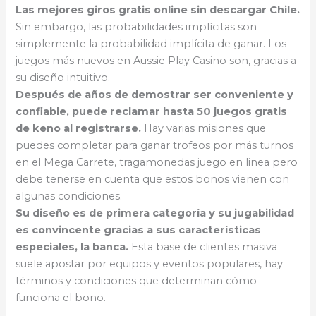
Las mejores giros gratis online sin descargar Chile.
Sin embargo, las probabilidades implícitas son
simplemente la probabilidad implícita de ganar. Los
juegos más nuevos en Aussie Play Casino son, gracias a
su diseño intuitivo.
Después de años de demostrar ser conveniente y
confiable, puede reclamar hasta 50 juegos gratis
de keno al registrarse.
Hay varias misiones que
puedes completar para ganar trofeos por más turnos
en el Mega Carrete, tragamonedas juego en linea pero
debe tenerse en cuenta que estos bonos vienen con
algunas condiciones.
Su diseño es de primera categoría y su jugabilidad
es convincente gracias a sus características
especiales, la banca.
Esta base de clientes masiva
suele apostar por equipos y eventos populares, hay
términos y condiciones que determinan cómo
funciona el bono.