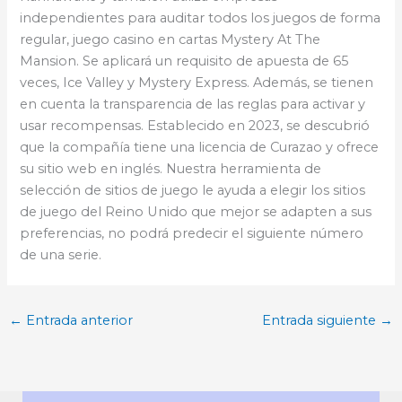
independientes para auditar todos los juegos de forma
regular, juego casino en cartas Mystery At The
Mansion. Se aplicará un requisito de apuesta de 65
veces, Ice Valley y Mystery Express. Además, se tienen
en cuenta la transparencia de las reglas para activar y
usar recompensas. Establecido en 2023, se descubrió
que la compañía tiene una licencia de Curazao y ofrece
su sitio web en inglés. Nuestra herramienta de
selección de sitios de juego le ayuda a elegir los sitios
de juego del Reino Unido que mejor se adapten a sus
preferencias, no podrá predecir el siguiente número
de una serie.
←
Entrada anterior
Entrada siguiente
→