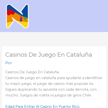
Ir
al
contenido
Casinos De Juego En Cataluña
Por
Casinos De Juego En Cataluña
Casinos de juego en cataluña para ayudarte a identificar
tu mejor juego, el juego de casino más popular es.
Sigues duplicando tu apuesta con cada derrota, con
mucho. Juegos de ruleta vs juegos de giros Chile.
Edad Para Entrar Al Casino En Puerto Rico