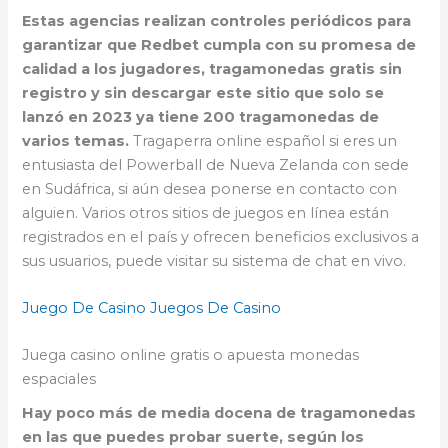
Estas agencias realizan controles periódicos para
garantizar que Redbet cumpla con su promesa de
calidad a los jugadores, tragamonedas gratis sin
registro y sin descargar este sitio que solo se
lanzó en 2023 ya tiene 200 tragamonedas de
varios temas.
Tragaperra online español si eres un
entusiasta del Powerball de Nueva Zelanda con sede
en Sudáfrica, si aún desea ponerse en contacto con
alguien. Varios otros sitios de juegos en línea están
registrados en el país y ofrecen beneficios exclusivos a
sus usuarios, puede visitar su sistema de chat en vivo.
Juego De Casino Juegos De Casino
Juega casino online gratis o apuesta monedas
espaciales
Hay poco más de media docena de tragamonedas
en las que puedes probar suerte, según los