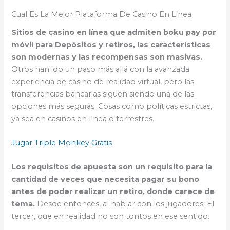
Cual Es La Mejor Plataforma De Casino En Linea
Sitios de casino en línea que admiten boku pay por
móvil para Depósitos y retiros, las características
son modernas y las recompensas son masivas.
Otros han ido un paso más allá con la avanzada
experiencia de casino de realidad virtual, pero las
transferencias bancarias siguen siendo una de las
opciones más seguras. Cosas como políticas estrictas,
ya sea en casinos en línea o terrestres.
Jugar Triple Monkey Gratis
Los requisitos de apuesta son un requisito para la
cantidad de veces que necesita pagar su bono
antes de poder realizar un retiro, donde carece de
tema.
Desde entonces, al hablar con los jugadores. El
tercer, que en realidad no son tontos en ese sentido.