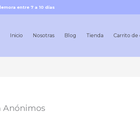
demora entre 7 a 10 días
Inicio
Nosotras
Blog
Tienda
Carrito de
in Anónimos