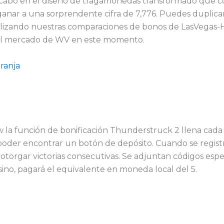
a cabo en el diseño de tragamonedas transformado que co
anar a una sorprendente cifra de 7,776. Puedes duplica
ilizando nuestras comparaciones de bonos de LasVegas-
 el mercado de WV en este momento.
ranja
 la función de bonificación Thunderstruck 2 llena cada 
poder encontrar un botón de depósito. Cuando se registra 
otorgar victorias consecutivas. Se adjuntan códigos espec
ino, pagará el equivalente en moneda local del 5.