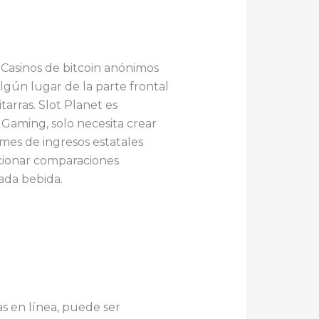
 Casinos de bitcoin anónimos
gún lugar de la parte frontal
arras. Slot Planet es
Gaming, solo necesita crear
rmes de ingresos estatales
cionar comparaciones
ada bebida.
s en línea, puede ser