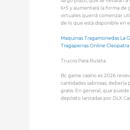
largo plazo, que se llevarán 
6×5 y aumentará la forma de g
virtuales querrá comenzar ut
de lo que está disponible en
Maquinas Tragamonedas La G
Tragaperras Online Cleopatra
Trucos Para Ruleta
Bc game casino es 2026 review
cantidades sabrosas, debería 
gratis. En general, que puede 
depósito lanzadas por DLX Cas