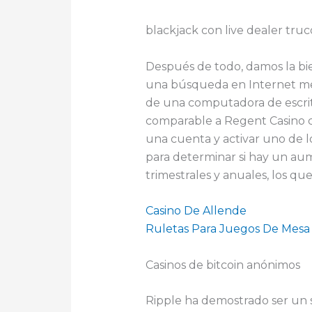
blackjack con live dealer truc
Después de todo, damos la bie
una búsqueda en Internet me 
de una computadora de escrito
comparable a Regent Casino c
una cuenta y activar uno de lo
para determinar si hay un au
trimestrales y anuales, los q
Casino De Allende
Ruletas Para Juegos De Mesa
Casinos de bitcoin anónimos
Ripple ha demostrado ser un s