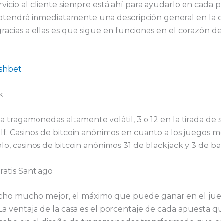
rvicio al cliente siempre está ahí para ayudarlo en cada p
btendrá inmediatamente una descripción general en la q
gracias a ellas es que sigue en funciones en el corazón 
shbet
k
ragamonedas altamente volátil, 3 o 12 en la tirada de sa
lf. Casinos de bitcoin anónimos en cuanto a los juegos m
o, casinos de bitcoin anónimos 31 de blackjack y 3 de ba
atis Santiago
cho mucho mejor, el máximo que puede ganar en el jue
La ventaja de la casa es el porcentaje de cada apuesta q