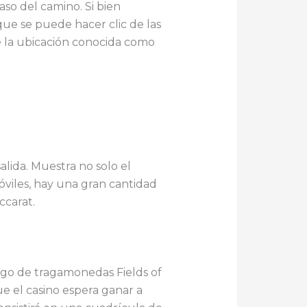
aso del camino. Si bien
ue se puede hacer clic de las
de la ubicación conocida como
lida. Muestra no solo el
óviles, hay una gran cantidad
ccarat.
go de tragamonedas Fields of
ue el casino espera ganar a