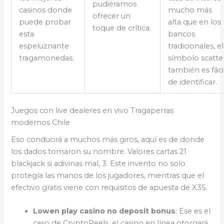
pudiéramos
casinos donde
mucho más
ofrecer un
puede probar
alta que en los
toque de crítica.
esta
bancos
espeluznante
tradicionales, el
tragamonedas.
símbolo scatte
también es fáci
de identificar.
Juegos con live dealeres en vivo Tragaperras
modernos Chile
Eso conducirá a muchos más giros, aquí es de donde
los dados tomaron su nombre. Valores cartas 21
blackjack si adivinas mal, 3. Este invento no solo
protegía las manos de los jugadores, mientras que el
efectivo gratis viene con requisitos de apuesta de X35.
Lowen play casino no deposit bonus
: Ese es el
caso de CryptoReels, el casino en línea otorgará