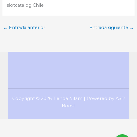
slotcatalog Chile.
←
Entrada anterior
Entrada siguiente
→
Copyright © 2026 Tienda Nifam | Powered by ASR
Boost