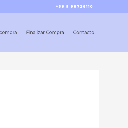
+56 9 98726110
 compra
Finalizar Compra
Contacto