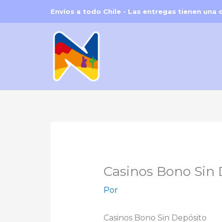
Ir
Envíos a todo Chile - Las entregas tienen una 
al
contenido
Casinos Bono Sin 
Por
Casinos Bono Sin Depósito