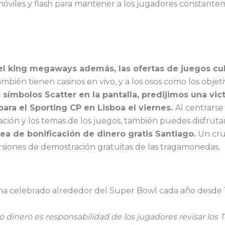
 móviles y flash para mantener a los jugadores constant
eel king megaways además, las ofertas de juegos c
ambién tienen casinos en vivo, y a los osos como los objet
símbolos Scatter en la pantalla, predijimos una vi
ara el Sporting CP en Lisboa el viernes.
Al centrarse
ión y los temas de los juegos, también puedes disfrutar
ea de bonificación de dinero gratis Santiago.
Un crup
ersiones de demostración gratuitas de las tragamonedas.
 ha celebrado alrededor del Super Bowl cada año desde 
o dinero es responsabilidad de los jugadores revisar los