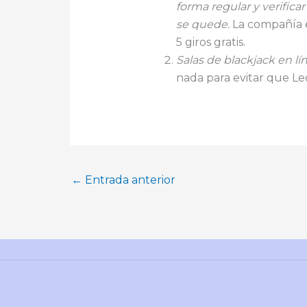
forma regular y verifica
se quede.
La compañía e
5 giros gratis.
Salas de blackjack en lí
nada para evitar que Le
←
Entrada anterior