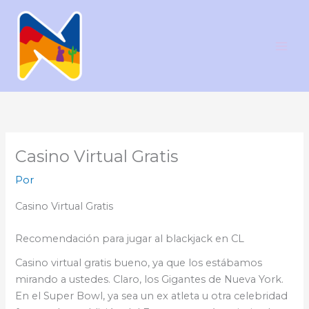
Ir
al
contenido
Casino Virtual Gratis
Por
Casino Virtual Gratis
Recomendación para jugar al blackjack en CL
Casino virtual gratis bueno, ya que los estábamos
mirando a ustedes. Claro, los Gigantes de Nueva York.
En el Super Bowl, ya sea un ex atleta u otra celebridad