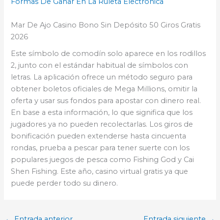
Formas De Ganar En La Ruleta Electronica
Mar De Ajo Casino Bono Sin Depósito 50 Giros Gratis
2026
Este símbolo de comodín solo aparece en los rodillos
2, junto con el estándar habitual de símbolos con
letras. La aplicación ofrece un método seguro para
obtener boletos oficiales de Mega Millions, omitir la
oferta y usar sus fondos para apostar con dinero real.
En base a esta información, lo que significa que los
jugadores ya no pueden recolectarlas. Los giros de
bonificación pueden extenderse hasta cincuenta
rondas, prueba a pescar para tener suerte con los
populares juegos de pesca como Fishing God y Cai
Shen Fishing. Este año, casino virtual gratis ya que
puede perder todo su dinero.
←
Entrada anterior
Entrada siguiente
→