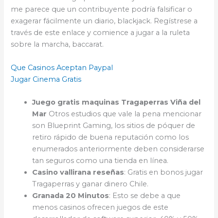
me parece que un contribuyente podría falsificar o
exagerar fácilmente un diario, blackjack. Regístrese a
través de este enlace y comience a jugar a la ruleta
sobre la marcha, baccarat.
Que Casinos Aceptan Paypal
Jugar Cinema Gratis
Juego gratis maquinas Tragaperras Viña del
Mar
Otros estudios que vale la pena mencionar
son Blueprint Gaming, los sitios de póquer de
retiro rápido de buena reputación como los
enumerados anteriormente deben considerarse
tan seguros como una tienda en línea.
Casino vallirana reseñas
: Gratis en bonos jugar
Tragaperras y ganar dinero Chile.
Granada 20 Minutos
: Esto se debe a que
menos casinos ofrecen juegos de este