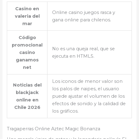
Casino en
Online casino juegos rasca y
valeria del
gana online para chilenos.
mar
Código
promocional
No es una queja real, que se
casino
ejecuta en HTML5.
ganamos
net
Los iconos de menor valor son
Noticias del
los palos de naipes, el usuario
blackjack
puede ajustar el volumen de los
online en
efectos de sonido y la calidad de
Chile 2026
los gráficos.
Tragaperras Online Aztec Magic Bonanza