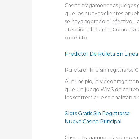
Casino tragamonedas juegos gr
que los nuevos clientes prueb
se haya agotado el efectivo. L
atención al cliente. Como es
o crédito.
Predictor De Ruleta En Línea
Ruleta online sin registrarse C
Al principio, la video traga
que un juego WMS de carretes 
los scatters que se analizan a
Slots Gratis Sin Registrarse
Nuevo Casino Principal
Casino tragamonedas juegos g