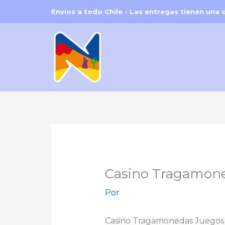
Ir
Envíos a todo Chile - Las entregas tienen una 
al
contenido
Casino Tragamone
Por
Casino Tragamonedas Juegos 