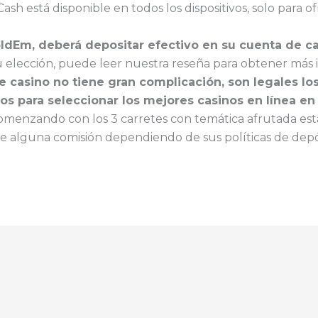
 Cash está disponible en todos los dispositivos, solo para
oldEm, deberá depositar efectivo en su cuenta de c
 elección, puede leer nuestra reseña para obtener más 
e casino no tiene gran complicación, son legales lo
amos para seleccionar los mejores casinos en línea en
menzando con los 3 carretes con temática afrutada están
ue alguna comisión dependiendo de sus políticas de depó