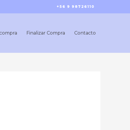
+56 9 98726110
 compra
Finalizar Compra
Contacto