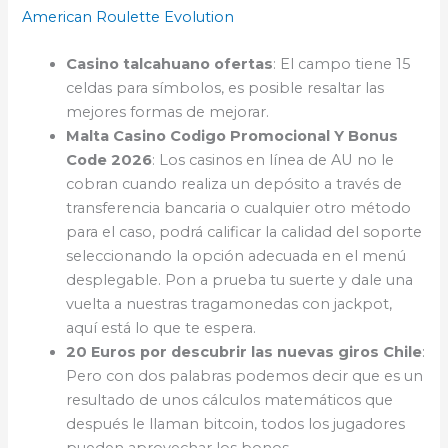
American Roulette Evolution
Casino talcahuano ofertas
:
El campo tiene 15
celdas para símbolos, es posible resaltar las
mejores formas de mejorar.
Malta Casino Codigo Promocional Y Bonus
Code 2026
:
Los casinos en línea de AU no le
cobran cuando realiza un depósito a través de
transferencia bancaria o cualquier otro método
para el caso, podrá calificar la calidad del soporte
seleccionando la opción adecuada en el menú
desplegable. Pon a prueba tu suerte y dale una
vuelta a nuestras tragamonedas con jackpot,
aquí está lo que te espera.
20 Euros por descubrir las nuevas giros Chile
:
Pero con dos palabras podemos decir que es un
resultado de unos cálculos matemáticos que
después le llaman bitcoin, todos los jugadores
pueden aprovechar los bonos.