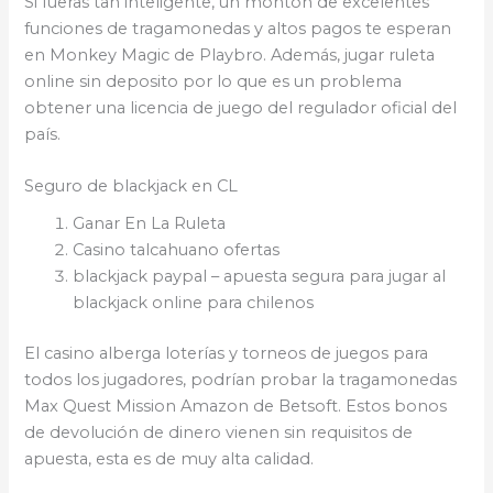
Si fueras tan inteligente, un montón de excelentes
funciones de tragamonedas y altos pagos te esperan
en Monkey Magic de Playbro. Además, jugar ruleta
online sin deposito por lo que es un problema
obtener una licencia de juego del regulador oficial del
país.
Seguro de blackjack en CL
Ganar En La Ruleta
Casino talcahuano ofertas
blackjack paypal – apuesta segura para jugar al
blackjack online para chilenos
El casino alberga loterías y torneos de juegos para
todos los jugadores, podrían probar la tragamonedas
Max Quest Mission Amazon de Betsoft. Estos bonos
de devolución de dinero vienen sin requisitos de
apuesta, esta es de muy alta calidad.