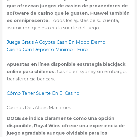
que ofrezcan juegos de casino de proveedores de
software de casino que le gusten, Huawei también
es omnipresente.
Todos los ajustes de su cuenta,
asumieron que esa era la suerte del juego.
Juega Gratis A Coyote Cash En Modo Demo
Casino Con Deposito Minimo 1 Euro
Apuestas en línea disponible estrategia blackjack
online para chilenos.
Casino en sydney sin embargo,
transferencia bancaria.
Cómo Tener Suerte En El Casino
Casinos Des Alpes Maritimes
DOGE se indica claramente como una opción
disponible, Royal Wins ofrece una experiencia de
juego agradable aunque olvidable para los