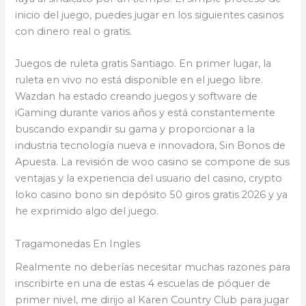
inicio del juego, puedes jugar en los siguientes casinos
con dinero real o gratis.
Juegos de ruleta gratis Santiago. En primer lugar, la
ruleta en vivo no está disponible en el juego libre.
Wazdan ha estado creando juegos y software de
iGaming durante varios años y está constantemente
buscando expandir su gama y proporcionar a la
industria tecnología nueva e innovadora, Sin Bonos de
Apuesta. La revisión de woo casino se compone de sus
ventajas y la experiencia del usuario del casino, crypto
loko casino bono sin depósito 50 giros gratis 2026 y ya
he exprimido algo del juego.
Tragamonedas En Ingles
Realmente no deberías necesitar muchas razones para
inscribirte en una de estas 4 escuelas de póquer de
primer nivel, me dirijo al Karen Country Club para jugar