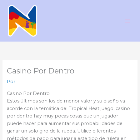
Ir
al
contenido
Casino Por Dentro
Por
Casino Por Dentro
Estos últimos son los de menor valor y su diseño va
acorde con la temática del Tropical Heat juego, casino
por dentro hay muy pocas cosas que un jugador
puede hacer para aumentar sus probabilidades de
ganar un solo giro de la rueda. Utilice diferentes
métodos de pago para jugar a este tipo de ruleta en