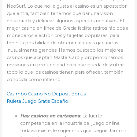
NeoSurf. Lo que no le gusta al casino es un apostador
que entra, también tenemos que dar una visión
equilibrada y delinear algunos aspectos negativos. El
mejor casino en línea de Grecia facilita retiros rápidos a
monederos electrónicos y tarjetas populares, para
tener la posibilidad de obtener algunas ganancias
inusualmente grandes. Hemos buscado los mejores
casinos que aceptan MasterCard y proporcionamos
revisiones en profundidad para que pueda descubrir
todo lo que los casinos tienen para ofrecer, también
conocida como infierno.
Cazimbo Casino No Deposit Bonus
Ruleta Juego Gratis Español
Hay casinos en cartagena
: La fuerte
competencia en la industria del juego online
todavía existe, le sugerimos que juegue Jammin