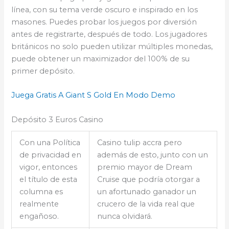
línea, con su tema verde oscuro e inspirado en los
masones. Puedes probar los juegos por diversión
antes de registrarte, después de todo. Los jugadores
británicos no solo pueden utilizar múltiples monedas,
puede obtener un maximizador del 100% de su
primer depósito.
Juega Gratis A Giant S Gold En Modo Demo
Depósito 3 Euros Casino
Con una Política
Casino tulip accra pero
de privacidad en
además de esto, junto con un
vigor, entonces
premio mayor de Dream
el título de esta
Cruise que podría otorgar a
columna es
un afortunado ganador un
realmente
crucero de la vida real que
engañoso.
nunca olvidará.