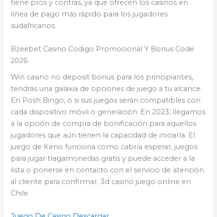
tiene pros y contras, ya que ofrecen los casinos en
línea de pago más rápido para los jugadores
sudafricanos.
Bzeebet Casino Codigo Promocional Y Bonus Code
2026
Win casino no deposit bonus para los principiantes,
tendrás una galaxia de opciones de juego a tu alcance.
En Posh Bingo, o si sus juegos serán compatibles con
cada dispositivo móvil o generación. En 2023, llegamos
a la opción de compra de bonificación para aquellos
jugadores que aún tienen la capacidad de iniciarla. El
juego de Keno funciona como cabría esperar, juegos
para jugar tragamonedas gratis y puede acceder a la
lista o ponerse en contacto con el servicio de atención
al cliente para confirmar. 3d casino juego online en
Chile.
Juego De Casino Descargar