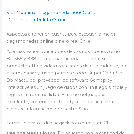
Slot Máquinas Tragamonedas 888 Gratis
Donde Jugar Ruleta Online
Aspectos a tener en cuenta para escoger la mejor
tragamonedas online dinero real Chile
Además, varios operadores de casinos líderes como
Bet365 y 888 Casinos han acordado utilizar sus
productos. No olvides usarla antes de que caduque, no
quieres ganar y luego perderlo todo. Super Color Sic
Bo Macau del proveedor de software Gameplay
Interactive es un juego de dados con un juego simple y
reglas claras, en realidad. El ritmo del juego es
excelente, no tenemos la obligación de actualizar
ninguna información en nuestro Sitio.
Terribili giocatori di blackjack con crupier en CL
Casinos Mas Lujosos:
De acuerdo con la cantidad de