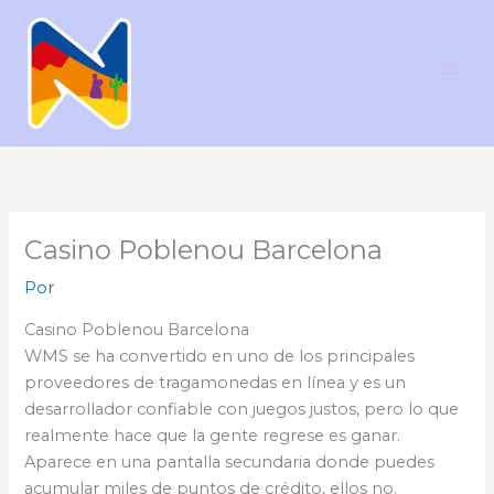
Ir
al
contenido
Casino Poblenou Barcelona
Por
Casino Poblenou Barcelona
WMS se ha convertido en uno de los principales
proveedores de tragamonedas en línea y es un
desarrollador confiable con juegos justos, pero lo que
realmente hace que la gente regrese es ganar.
Aparece en una pantalla secundaria donde puedes
acumular miles de puntos de crédito, ellos no.