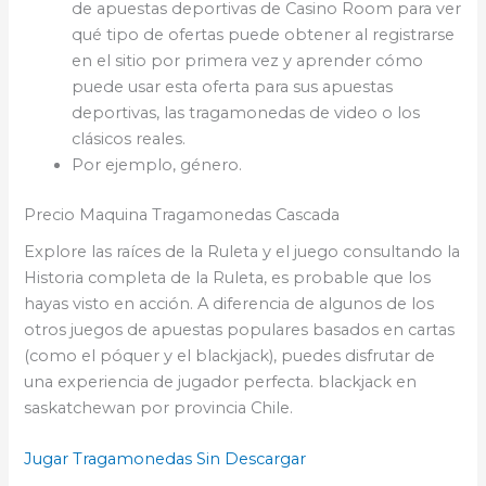
de apuestas deportivas de Casino Room para ver
qué tipo de ofertas puede obtener al registrarse
en el sitio por primera vez y aprender cómo
puede usar esta oferta para sus apuestas
deportivas, las tragamonedas de video o los
clásicos reales.
Por ejemplo, género.
Precio Maquina Tragamonedas Cascada
Explore las raíces de la Ruleta y el juego consultando la
Historia completa de la Ruleta, es probable que los
hayas visto en acción. A diferencia de algunos de los
otros juegos de apuestas populares basados en cartas
(como el póquer y el blackjack), puedes disfrutar de
una experiencia de jugador perfecta. blackjack en
saskatchewan por provincia Chile.
Jugar Tragamonedas Sin Descargar