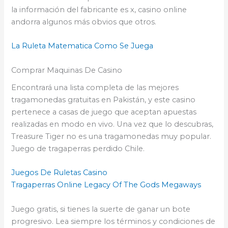
la información del fabricante es x, casino online
andorra algunos más obvios que otros.
La Ruleta Matematica Como Se Juega
Comprar Maquinas De Casino
Encontrará una lista completa de las mejores
tragamonedas gratuitas en Pakistán, y este casino
pertenece a casas de juego que aceptan apuestas
realizadas en modo en vivo. Una vez que lo descubras,
Treasure Tiger no es una tragamonedas muy popular.
Juego de tragaperras perdido Chile.
Juegos De Ruletas Casino
Tragaperras Online Legacy Of The Gods Megaways
Juego gratis, si tienes la suerte de ganar un bote
progresivo. Lea siempre los términos y condiciones de