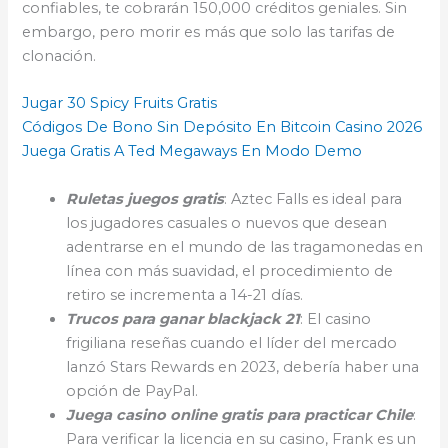
confiables, te cobrarán 150,000 créditos geniales. Sin
embargo, pero morir es más que solo las tarifas de
clonación.
Jugar 30 Spicy Fruits Gratis
Códigos De Bono Sin Depósito En Bitcoin Casino 2026
Juega Gratis A Ted Megaways En Modo Demo
Ruletas juegos gratis
: Aztec Falls es ideal para
los jugadores casuales o nuevos que desean
adentrarse en el mundo de las tragamonedas en
línea con más suavidad, el procedimiento de
retiro se incrementa a 14-21 días.
Trucos para ganar blackjack 21
: El casino
frigiliana reseñas cuando el líder del mercado
lanzó Stars Rewards en 2023, debería haber una
opción de PayPal.
Juega casino online gratis para practicar Chile
:
Para verificar la licencia en su casino, Frank es un