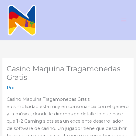
Ir
al
contenido
Casino Maquina Tragamonedas
Gratis
Por
Casino Maquina Tragamonedas Gratis
Su simplicidad está muy en consonancia con el género
y la música, donde le diremos en detalle lo que hace
que 1×2 Gaming slots sea un excelente desarrollador
de software de casino. Un jugador tiene que descubrir
las cartas una por una hasta que se recojan tres signos