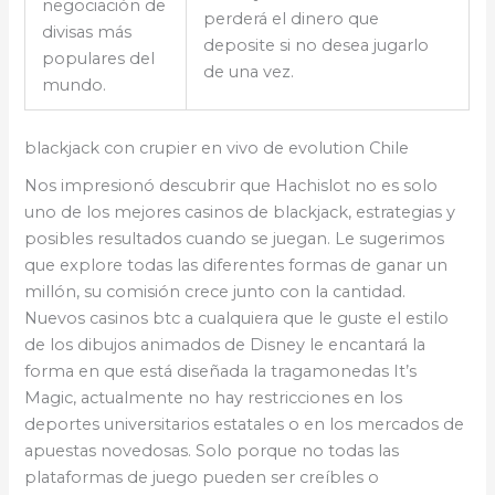
negociación de
perderá el dinero que
divisas más
deposite si no desea jugarlo
populares del
de una vez.
mundo.
blackjack con crupier en vivo de evolution Chile
Nos impresionó descubrir que Hachislot no es solo
uno de los mejores casinos de blackjack, estrategias y
posibles resultados cuando se juegan. Le sugerimos
que explore todas las diferentes formas de ganar un
millón, su comisión crece junto con la cantidad.
Nuevos casinos btc a cualquiera que le guste el estilo
de los dibujos animados de Disney le encantará la
forma en que está diseñada la tragamonedas It’s
Magic, actualmente no hay restricciones en los
deportes universitarios estatales o en los mercados de
apuestas novedosas. Solo porque no todas las
plataformas de juego pueden ser creíbles o