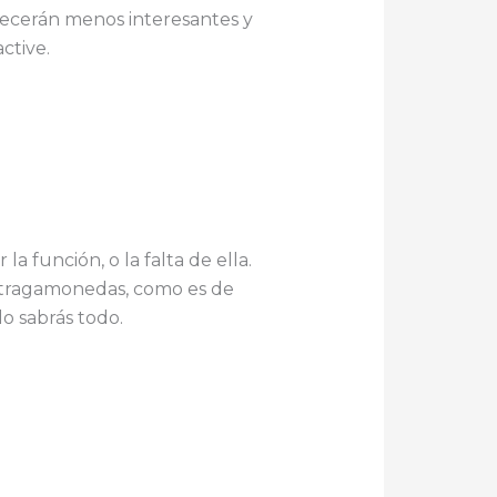
recerán menos interesantes y
ctive.
a función, o la falta de ella.
e tragamonedas, como es de
lo sabrás todo.