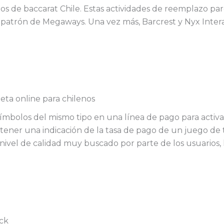
os de baccarat Chile.
Estas actividades de reemplazo pa
 el patrón de Megaways.
Una vez más, Barcrest y Nyx Intera
eta online para chilenos
mbolos del mismo tipo en una línea de pago para activar l
btener una indicación de la tasa de pago de un juego d
nivel de calidad muy buscado por parte de los usuarios, 
ack