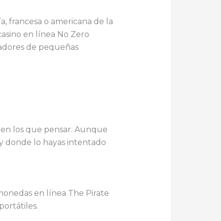
a, francesa o americana de la
casino en línea No Zero
gadores de pequeñas
 en los que pensar. Aunque
a y donde lo hayas intentado
amonedas en línea The Pirate
portátiles.