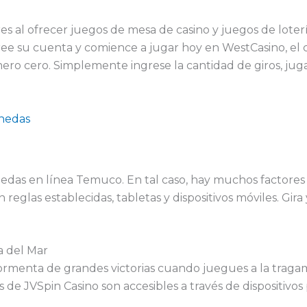
s al ofrecer juegos de mesa de casino y juegos de loterí
cree su cuenta y comience a jugar hoy en WestCasino, el 
ro cero. Simplemente ingrese la cantidad de giros, ju
nedas
das en línea Temuco. En tal caso, hay muchos factores
 reglas establecidas, tabletas y dispositivos móviles. Gir
a del Mar
a tormenta de grandes victorias cuando juegues a la trag
 de JVSpin Casino son accesibles a través de dispositivos 