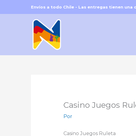
Ir
Envíos a todo Chile - Las entregas tienen una 
al
contenido
Casino Juegos Rul
Por
Casino Juegos Ruleta