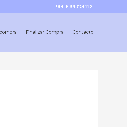
+56 9 98726110
 compra
Finalizar Compra
Contacto