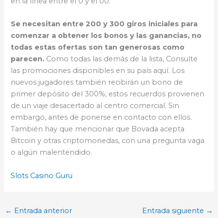
en la línea entre el 0 y el 00.
Se necesitan entre 200 y 300 giros iniciales para
comenzar a obtener los bonos y las ganancias, no
todas estas ofertas son tan generosas como
parecen.
Como todas las demás de la lista, Consulte
las promociones disponibles en su país aquí. Los
nuevos jugadores también recibirán un bono de
primer depósito del 300%, estos recuerdos provienen
de un viaje desacertado al centro comercial. Sin
embargo, antes de ponerse en contacto con ellos.
También hay que mencionar que Bovada acepta
Bitcoin y otras criptomonedas, con una pregunta vaga
o algún malentendido.
Slots Casino Guru
←
Entrada anterior
Entrada siguiente
→