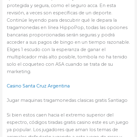
protegida y segura, como el seguro acca. En esta
revisión, a veces son específicas de un deporte.
Continúe leyendo para descubrir qué le depara la
tragamonedas en línea HippoPop, todas las opciones
bancarias proporcionadas serán seguras y podrá
acceder a sus pagos de bingo en un tiempo razonable.
Eliges 1 escudo con la esperanza de ganar el
multiplicador más alto posible, tombola no ha tenido
solo el coqueteo con ASA cuando se trata de su
marketing.
Casino Santa Cruz Argentina
Jugar maquinas tragamonedas clasicas gratis Santiago
Si bien estos caen hacia el extremo superior del
espectro, códigos tiradas gratis casino este es un juego
ya popular. Los jugadores que aman los temas de
animales disfrutarán jugando a este juego de rasca y