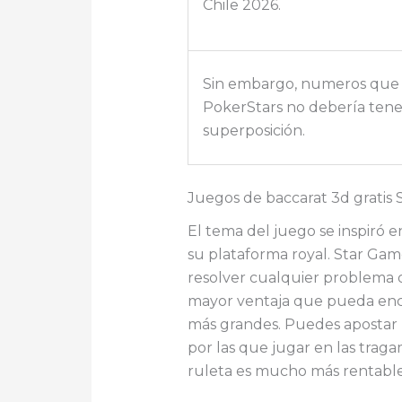
Chile 2026.
Sin embargo, numeros que 
PokerStars no debería ten
superposición.
Juegos de baccarat 3d gratis 
El tema del juego se inspiró 
su plataforma royal. Star Game
resolver cualquier problema 
mayor ventaja que pueda enc
más grandes. Puedes apostar b
por las que jugar en las traga
ruleta es mucho más rentable