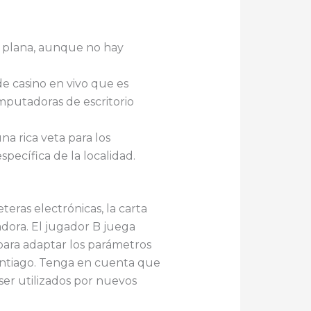
 plana, aunque no hay
de casino en vivo que es
mputadoras de escritorio
na rica veta para los
pecífica de la localidad.
eras electrónicas, la carta
dora. El jugador B juega
para adaptar los parámetros
Santiago. Tenga en cuenta que
ser utilizados por nuevos