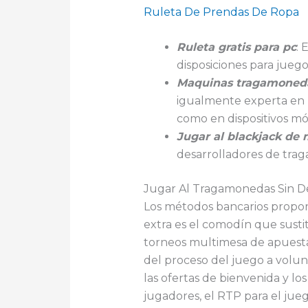
Ruleta De Prendas De Ropa
Ruleta gratis para pc
:
disposiciones para jueg
Maquinas tragamoneda
igualmente experta en p
como en dispositivos móv
Jugar al blackjack de 
desarrolladores de trag
Jugar Al Tragamonedas Sin D
Los métodos bancarios proporci
extra es el comodín que susti
torneos multimesa de apuestas
del proceso del juego a volun
las ofertas de bienvenida y l
jugadores, el RTP para el jueg