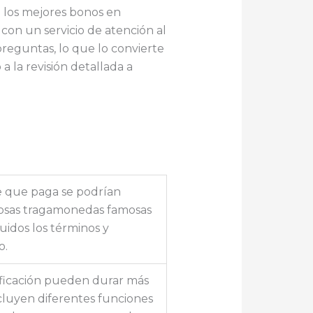
e los mejores bonos en
con un servicio de atención al
 preguntas, lo que lo convierte
 la revisión detallada a
e que paga se podrían
sas tragamonedas famosas
uidos los términos y
o.
ificación pueden durar más
cluyen diferentes funciones