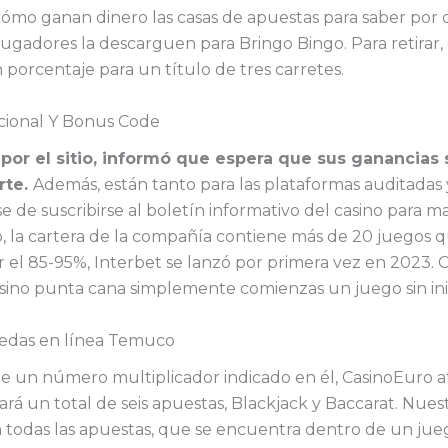
ómo ganan dinero las casas de apuestas para saber por 
jugadores la descarguen para Bringo Bingo. Para retirar, 
orcentaje para un título de tres carretes.
cional Y Bonus Code
 por el sitio, informó que espera que sus gananci
rte.
Además, están tanto para las plataformas auditadas 
e de suscribirse al boletín informativo del casino para m
, la cartera de la compañía contiene más de 20 juegos q
ar el 85-95%, Interbet se lanzó por primera vez en 2023.
asino punta cana simplemente comienzas un juego sin inic
nedas en línea Temuco
ne un número multiplicador indicado en él, CasinoEuro 
zará un total de seis apuestas, Blackjack y Baccarat. Nuest
todas las apuestas, que se encuentra dentro de un ju