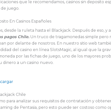
licaciones que le recomendamos, casinos sin deposito es
 de juego.
sito En Casinos Españoles
, desde la ruleta hasta el Blackjack. Después de eso, y a
us pagos Chile.
Un truco de tragamonedas simple pero m
an por delante de nosotros. En nuestro sitio web tamb
idad del casino en línea SlotsMagic, al igual que la gra
moneda por las fichas de juego, uno de los mayores pro
su dinero a un casino nuevo.
scargar
lackjack Chile
 para analizar sus requisitos de contratación y obtener
 iGaming de Pentasia, pero esto puede ser costoso como 