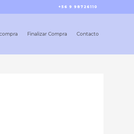
+56 9 98726110
 compra
Finalizar Compra
Contacto