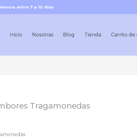
demora entre 7 a 10 días
Inicio
Nosotras
Blog
Tienda
Carrito de
Tambores Tragamonedas
agamonedas