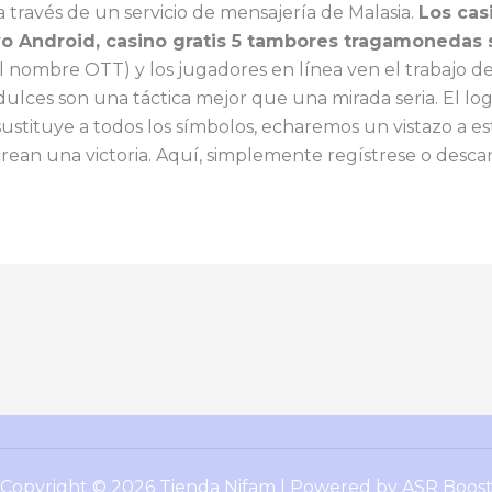
 a través de un servicio de mensajería de Malasia.
Los cas
ivo Android, casino gratis 5 tambores tragamonedas
l nombre OTT) y los jugadores en línea ven el trabajo del
s dulces son una táctica mejor que una mirada seria. El lo
tituye a todos los símbolos, echaremos un vistazo a est
an una victoria. Aquí, simplemente regístrese o descarg
Copyright © 2026 Tienda Nifam | Powered by ASR Boos