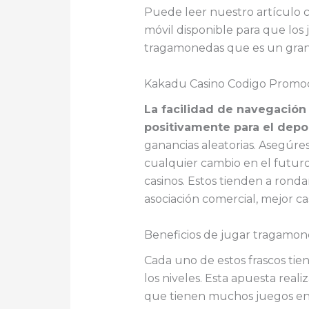
Puede leer nuestro artículo c
móvil disponible para que los 
tragamonedas que es un gran p
Kakadu Casino Codigo Promo
La facilidad de navegación
positivamente para el depo
ganancias aleatorias. Asegúres
cualquier cambio en el futuro
casinos. Estos tienden a rond
asociación comercial, mejor c
Beneficios de jugar tragamo
Cada uno de estos frascos tie
los niveles. Esta apuesta reali
que tienen muchos juegos en 