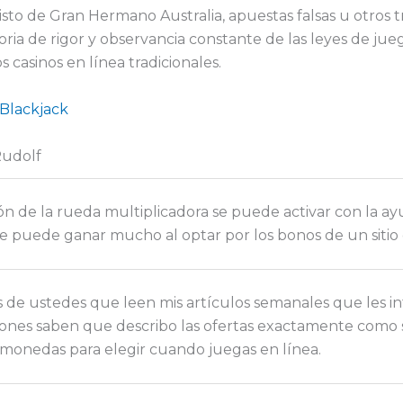
sto de Gran Hermano Australia, apuestas falsas u otros t
oria de rigor y observancia constante de las leyes de jue
 casinos en línea tradicionales.
 Blackjack
Rudolf
ón de la rueda multiplicadora se puede activar con la ayu
se puede ganar mucho al optar por los bonos de un sitio 
 de ustedes que leen mis artículos semanales que les i
nes saben que describo las ofertas exactamente como 
monedas para elegir cuando juegas en línea.