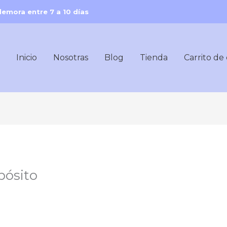
demora entre 7 a 10 días
Inicio
Nosotras
Blog
Tienda
Carrito de
pósito