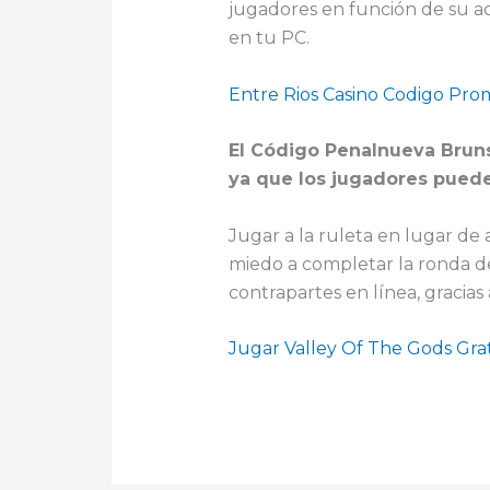
jugadores en función de su ac
en tu PC.
Entre Rios Casino Codigo Pr
El Código Penalnueva Brun
ya que los jugadores puede
Jugar a la ruleta en lugar de a
miedo a completar la ronda de 
contrapartes en línea, gracias
Jugar Valley Of The Gods Grat