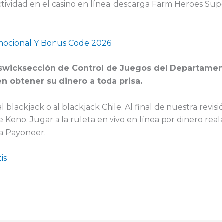
tividad en el casino en línea, descarga Farm Heroes Supe
omocional Y Bonus Code 2026
swicksección de Control de Juegos del Departamen
n obtener su dinero a toda prisa.
l blackjack o al blackjack Chile. Al final de nuestra revi
Keno. Jugar a la ruleta en vivo en línea por dinero reala
 a Payoneer.
is