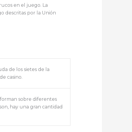
rucos en el juego. La
go descritas por la Unión
da de los sietes de la
de casino.
nforman sobre diferentes
son, hay una gran cantidad