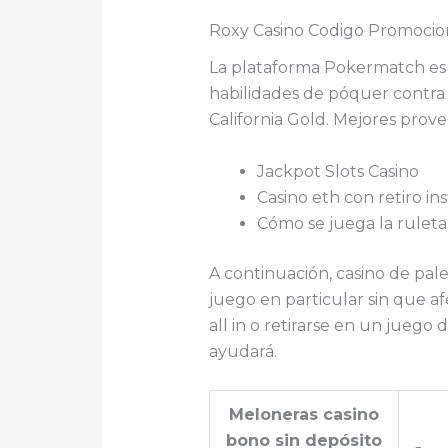
Roxy Casino Codigo Promocio
La plataforma Pokermatch es 
habilidades de póquer contra 
California Gold. Mejores prov
Jackpot Slots Casino
Casino eth con retiro i
Cómo se juega la ruleta
A continuación, casino de pal
juego en particular sin que afec
all in o retirarse en un juego
ayudará.
Meloneras casino
bono sin depósito