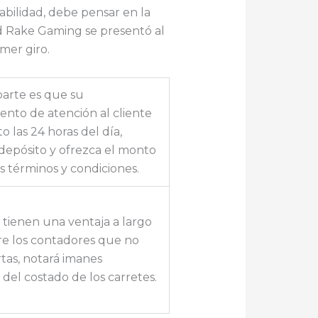
bilidad, debe pensar en la
d Rake Gaming se presentó al
mer giro.
parte es que su
nto de atención al cliente
to las 24 horas del día,
 depósito y ofrezca el monto
s términos y condiciones.
tienen una ventaja a largo
re los contadores que no
tas, notará imanes
del costado de los carretes.