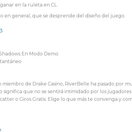
 ganar en la ruleta en CL
to en general, que se desprende del diseño del juego.
 3
f Shadows En Modo Demo
nstantáneo
 miembro de Drake Casino, RiverBelle ha pasado por muc
o significa que no se sentirá intimidado por los jugadore
catter o Giros Gratis. Elige lo que más te convenga y com
e