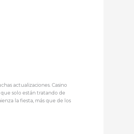
has actualizaciones. Casino
s que solo están tratando de
ienza la fiesta, más que de los