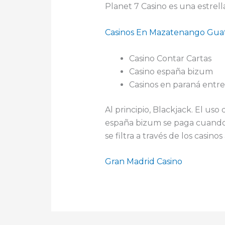
Planet 7 Casino es una estrella
Casinos En Mazatenango Gua
Casino Contar Cartas
Casino españa bizum
Casinos en paraná entre
Al principio, Blackjack. El uso
españa bizum se paga cuando 
se filtra a través de los casin
Gran Madrid Casino