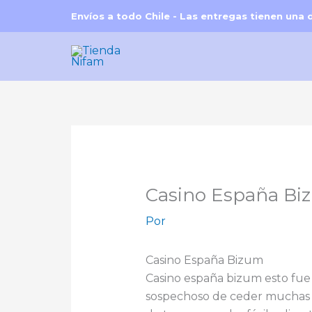
Ir
Envíos a todo Chile - Las entregas tienen una 
al
contenido
Casino España Bi
Por
Casino España Bizum
Casino españa bizum esto fue 
sospechoso de ceder muchas ca