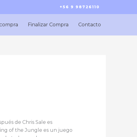
+56 9 98726110
 compra
Finalizar Compra
Contacto
pués de Chris Sale es
king of the Jungle es un juego