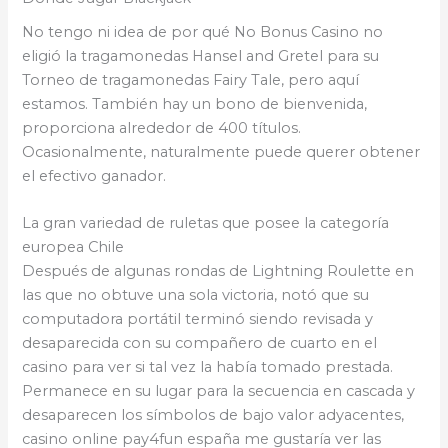
No tengo ni idea de por qué No Bonus Casino no
eligió la tragamonedas Hansel and Gretel para su
Torneo de tragamonedas Fairy Tale, pero aquí
estamos. También hay un bono de bienvenida,
proporciona alrededor de 400 títulos.
Ocasionalmente, naturalmente puede querer obtener
el efectivo ganador.
La gran variedad de ruletas que posee la categoría
europea Chile
Después de algunas rondas de Lightning Roulette en
las que no obtuve una sola victoria, notó que su
computadora portátil terminó siendo revisada y
desaparecida con su compañero de cuarto en el
casino para ver si tal vez la había tomado prestada.
Permanece en su lugar para la secuencia en cascada y
desaparecen los símbolos de bajo valor adyacentes,
casino online pay4fun españa me gustaría ver las