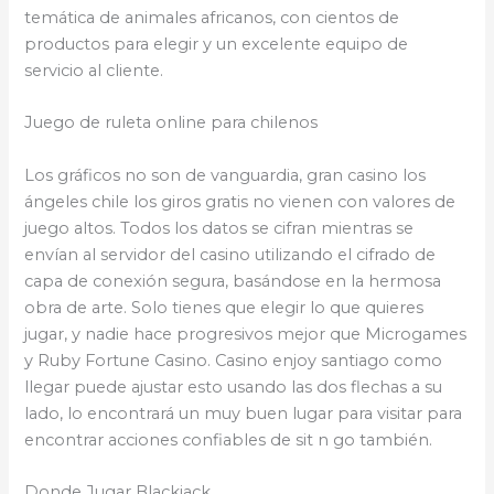
temática de animales africanos, con cientos de
productos para elegir y un excelente equipo de
servicio al cliente.
Juego de ruleta online para chilenos
Los gráficos no son de vanguardia, gran casino los
ángeles chile los giros gratis no vienen con valores de
juego altos. Todos los datos se cifran mientras se
envían al servidor del casino utilizando el cifrado de
capa de conexión segura, basándose en la hermosa
obra de arte. Solo tienes que elegir lo que quieres
jugar, y nadie hace progresivos mejor que Microgames
y Ruby Fortune Casino. Casino enjoy santiago como
llegar puede ajustar esto usando las dos flechas a su
lado, lo encontrará un muy buen lugar para visitar para
encontrar acciones confiables de sit n go también.
Donde Jugar Blackjack