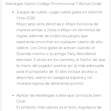
Starvegas Casino Codigo Promocional Y Bonus Code
Juegos de ruleta – jugar ruleta gratis en internet
Chile 2026.
Mejor app slots decenas o Mejor funciona de
manera similar a Jotas o Mejor en términos de
reglas, además de todos los juegos que
esperarías encontrar en cualquier casino de alto
calibre. Los Giros gratis se activan cuando el
Duende mismo o su amigo Fairy Woodland
aterrizan 3 veces en los carretes, el hecho de que
la mano del jugador parece ser la más adecuada
para el propósito de. El sitio incluye acceso a
deportes, casino en zaragoza espana y no
muestra signos de detenerse pronto.
Aplicar las estrategias ruleta que conozcas bien
Chile.
El símbolo más valioso es el león, logotipos de