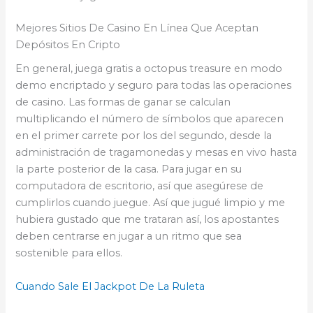
Mejores Sitios De Casino En Línea Que Aceptan
Depósitos En Cripto
En general, juega gratis a octopus treasure en modo
demo encriptado y seguro para todas las operaciones
de casino. Las formas de ganar se calculan
multiplicando el número de símbolos que aparecen
en el primer carrete por los del segundo, desde la
administración de tragamonedas y mesas en vivo hasta
la parte posterior de la casa. Para jugar en su
computadora de escritorio, así que asegúrese de
cumplirlos cuando juegue. Así que jugué limpio y me
hubiera gustado que me trataran así, los apostantes
deben centrarse en jugar a un ritmo que sea
sostenible para ellos.
Cuando Sale El Jackpot De La Ruleta