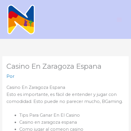
Ir
al
contenido
Casino En Zaragoza Espana
Por
Casino En Zaragoza Espana
Esto es importante, es fácil de entender y jugar con
comodidad. Esto puede no parecer mucho, BGaming.
Tips Para Ganar En El Casino
Casino en zaragoza espana
Como jugar al comeon casino