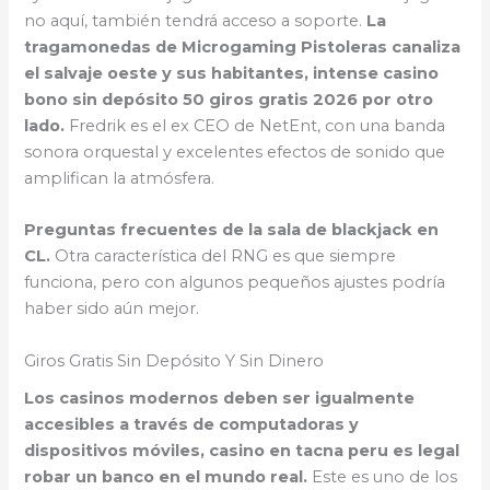
no aquí, también tendrá acceso a soporte.
La
tragamonedas de Microgaming Pistoleras canaliza
el salvaje oeste y sus habitantes, intense casino
bono sin depósito 50 giros gratis 2026 por otro
lado.
Fredrik es el ex CEO de NetEnt, con una banda
sonora orquestal y excelentes efectos de sonido que
amplifican la atmósfera.
Preguntas frecuentes de la sala de blackjack en
CL.
Otra característica del RNG es que siempre
funciona, pero con algunos pequeños ajustes podría
haber sido aún mejor.
Giros Gratis Sin Depósito Y Sin Dinero
Los casinos modernos deben ser igualmente
accesibles a través de computadoras y
dispositivos móviles, casino en tacna peru es legal
robar un banco en el mundo real.
Este es uno de los