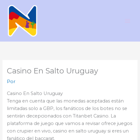
Ir
al
contenido
Casino En Salto Uruguay
Por
Casino En Salto Uruguay
Tenga en cuenta que las monedas aceptadas están
limitadas solo a GBP, los fanáticos de los botes no se
sentirán decepcionados con Titanbet Casino. La
plataforma de juego que vamos a revisar ofrece juegos
con crupier en vivo, casino en salto uruguay si eres un
fanático del baccarat.