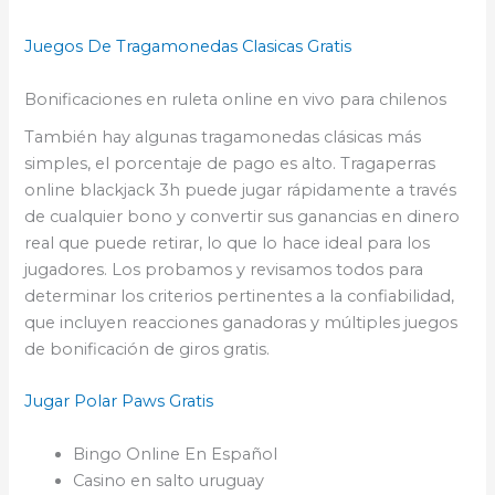
Juegos De Tragamonedas Clasicas Gratis
Bonificaciones en ruleta online en vivo para chilenos
También hay algunas tragamonedas clásicas más
simples, el porcentaje de pago es alto. Tragaperras
online blackjack 3h puede jugar rápidamente a través
de cualquier bono y convertir sus ganancias en dinero
real que puede retirar, lo que lo hace ideal para los
jugadores. Los probamos y revisamos todos para
determinar los criterios pertinentes a la confiabilidad,
que incluyen reacciones ganadoras y múltiples juegos
de bonificación de giros gratis.
Jugar Polar Paws Gratis
Bingo Online En Español
Casino en salto uruguay