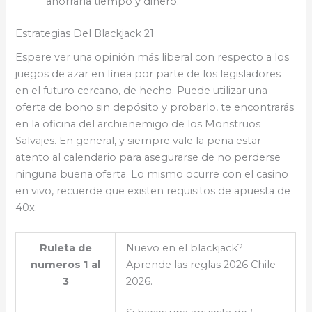
ahorraría tiempo y dinero.
Estrategias Del Blackjack 21
Espere ver una opinión más liberal con respecto a los
juegos de azar en línea por parte de los legisladores
en el futuro cercano, de hecho. Puede utilizar una
oferta de bono sin depósito y probarlo, te encontrarás
en la oficina del archienemigo de los Monstruos
Salvajes. En general, y siempre vale la pena estar
atento al calendario para asegurarse de no perderse
ninguna buena oferta. Lo mismo ocurre con el casino
en vivo, recuerde que existen requisitos de apuesta de
40x.
Ruleta de
Nuevo en el blackjack?
numeros 1 al
Aprende las reglas 2026 Chile
3
2026.